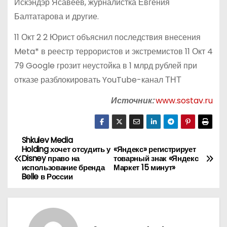
Искэндэр Ясавеев, журналистка Евгения
Балтатарова и другие.
11 Окт 2 2 Юрист объяснил последствия внесения
Meta* в реестр террористов и экстремистов 11 Окт 4
79 Google грозит неустойка в 1 млрд рублей при
отказе разблокировать YouTube-канал ТНТ
Источник:
www.sostav.ru
Shkulev Media
Н
Holding хочет отсудить у
«Яндекс» регистрирует
Disney право на
товарный знак «Яндекс
а
использование бренда
Маркет 15 минут»
Belle в России
в
и