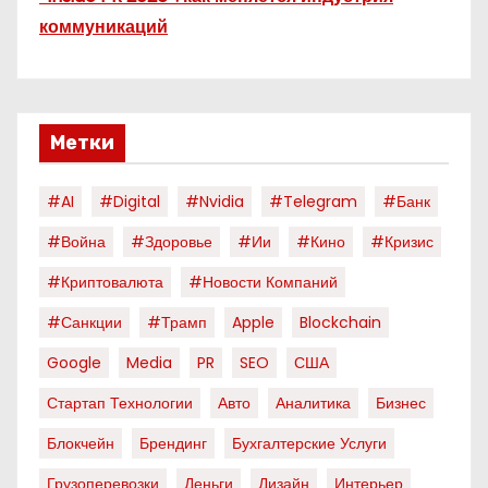
коммуникаций
Метки
#AI
#digital
#nvidia
#telegram
#банк
#война
#здоровье
#ии
#кино
#кризис
#криптовалюта
#новости Компаний
#санкции
#трамп
Apple
Blockchain
Google
Media
PR
SEO
США
Стартап Технологии
Авто
Аналитика
Бизнес
Блокчейн
Брендинг
Бухгалтерские Услуги
Грузоперевозки
Деньги
Дизайн
Интерьер