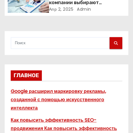
компании выбирают
с
адаптивные логотипы?
Апр 2, 2025
Admin
я
м
ГЛАВНОЕ
Google расширил маркировку рекламы,
созданной с помощью искусственного
интеллекта
Как повысить эффективность SEO-
продвижения Как повысить эффективность