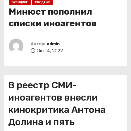
БРЕНДИНГ
ПРОДАЖИ
о
Минюст пополнил
м
у
списки иноагентов
Автор:
admin
Окт 14, 2022
В реестр СМИ-
иноагентов внесли
кинокритика Антона
Долина и пять