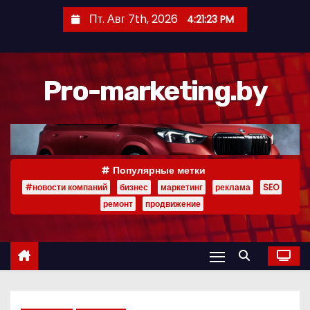
П
Пт. Авг 7th, 2026
4:21:23 PM
е
р
е
Pro-marketing.by
й
т
и
к
с
Популярные метки
о
#новости компаний
бизнес
маркетинг
реклама
SEO
д
ремонт
продвижение
е
р
ж
и
м