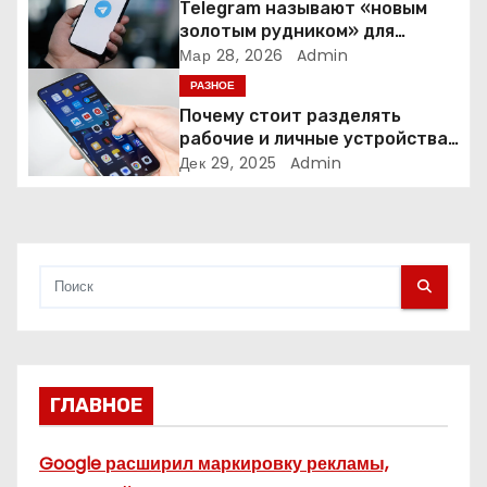
Telegram называют «новым
а
золотым рудником» для
креаторов: как блогеры
Мар 28, 2026
Admin
п
создают онлайн-бизнес
РАЗНОЕ
Почему стоит разделять
и
рабочие и личные устройства
— и чем опасно всё смешивать
Дек 29, 2025
Admin
с
я
м
ГЛАВНОЕ
Google расширил маркировку рекламы,