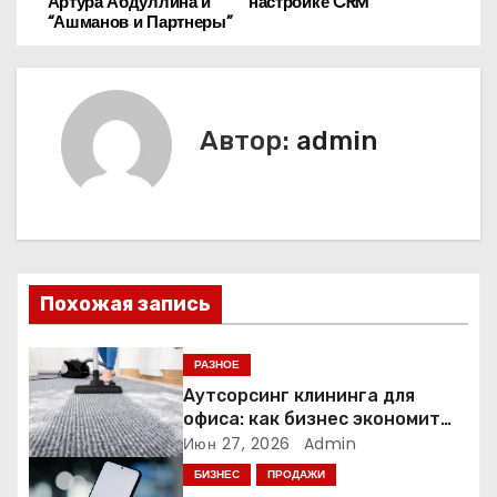
Артура Абдуллина и
настройке CRM
а
“Ашманов и Партнеры”
в
и
Автор:
admin
г
а
ц
и
Похожая запись
я
РАЗНОЕ
п
Аутсорсинг клининга для
офиса: как бизнес экономит
о
время и деньги на уборке
Июн 27, 2026
Admin
БИЗНЕС
ПРОДАЖИ
з