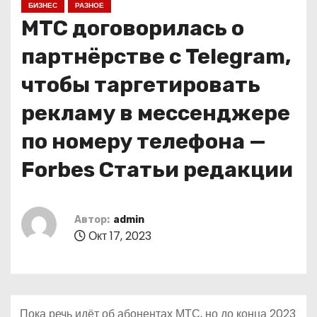
БИЗНЕС
РАЗНОЕ
о
МТС договорилась о
м
у
партнёрстве с Telegram,
чтобы таргетировать
рекламу в мессенджере
по номеру телефона —
Forbes Статьи редакции
Автор:
admin
Окт 17, 2023
Пока речь идёт об абонентах МТС, но до конца 2023