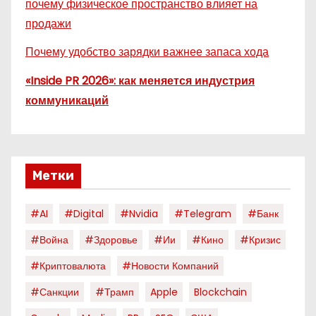
почему физическое пространство влияет на
продажи
Почему удобство зарядки важнее запаса хода
«Inside PR 2026»: как меняется индустрия
коммуникаций
Метки
#AI
#digital
#nvidia
#telegram
#банк
#война
#здоровье
#ии
#кино
#кризис
#криптовалюта
#новости Компаний
#санкции
#трамп
Apple
Blockchain