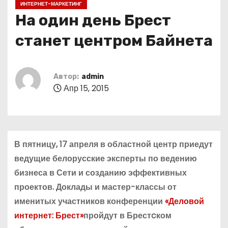
ИНТЕРНЕТ-МАРКЕТИНГ
о
На один день Брест
м
у
станет центром Байнета
Автор:
admin
Апр 15, 2015
В пятницу, 17 апреля в областной центр приедут
ведущие белорусские эксперты по ведению
бизнеса в Сети и созданию эффективных
проектов. Доклады и мастер-классы от
именитых участников конференции
«Деловой
интернет: Брест»
пройдут в Брестcком