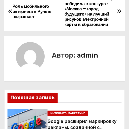
Н
победила в конкурсе
Роль мобильного
«Москва – город
а
интернета в Рунете
будущего» на лучший
возрастает
рисунок электронной
в
карты в образовании
и
г
Автор:
admin
а
ц
и
я
Похожая запись
п
ИНТЕРНЕТ-МАРКЕТИНГ
о
Google расширил маркировку
рекламы, созданной с