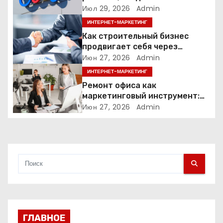
з
помощью искусственного
Июл 29, 2026
Admin
интеллекта
ИНТЕРНЕТ-МАРКЕТИНГ
а
Как строительный бизнес
продвигает себя через
п
контент: кейс кровельных
Июн 27, 2026
Admin
компаний
и
ИНТЕРНЕТ-МАРКЕТИНГ
Ремонт офиса как
с
маркетинговый инструмент:
почему физическое
Июн 27, 2026
Admin
я
пространство влияет на
продажи
м
ГЛАВНОЕ