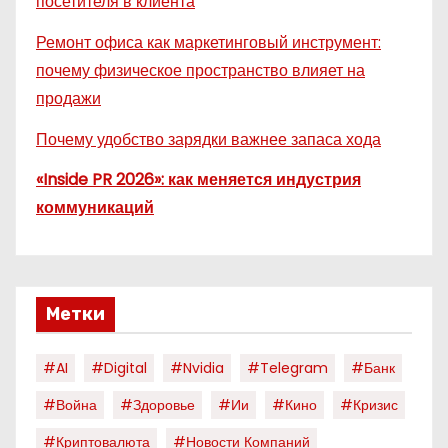
посетителя в клиента
Ремонт офиса как маркетинговый инструмент:
почему физическое пространство влияет на
продажи
Почему удобство зарядки важнее запаса хода
«Inside PR 2026»: как меняется индустрия
коммуникаций
Метки
#AI
#digital
#nvidia
#telegram
#банк
#война
#здоровье
#ии
#кино
#кризис
#криптовалюта
#новости Компаний