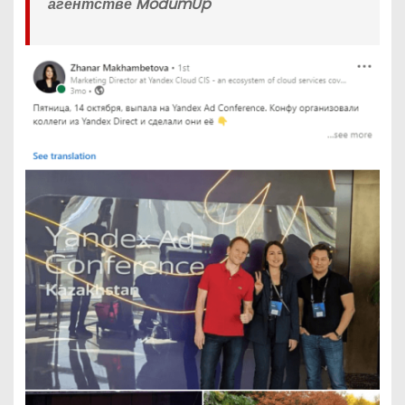
агентстве ModumUp