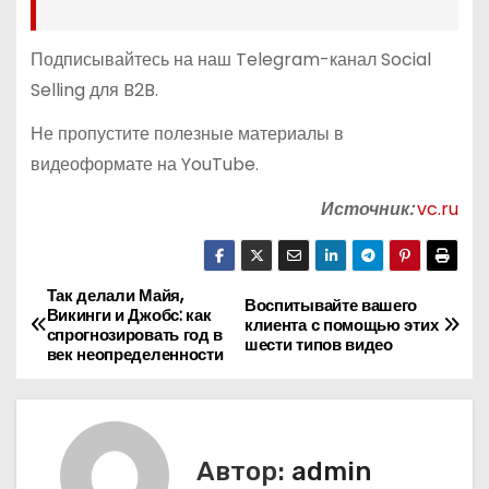
Подписывайтесь на наш Telegram-канал Social
Selling для B2B.
Не пропустите полезные материалы в
видеоформате на YouTube.
Источник:
vc.ru
Так делали Майя,
Н
Воспитывайте вашего
Викинги и Джобс: как
клиента с помощью этих
спрогнозировать год в
а
шести типов видео
век неопределенности
в
и
Автор:
admin