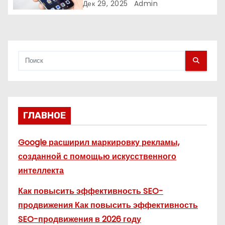
— и чем опасно всё смешивать
Дек 29, 2025
Admin
с
я
м
ГЛАВНОЕ
Google расширил маркировку рекламы,
созданной с помощью искусственного
интеллекта
Как повысить эффективность SEO-
продвижения Как повысить эффективность
SEO-продвижения в 2026 году