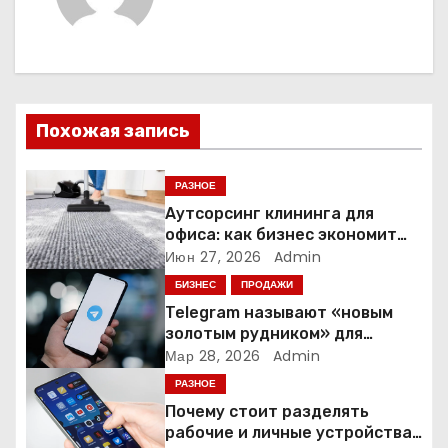
г
а
ц
и
Похожая запись
я
РАЗНОЕ
п
Аутсорсинг клининга для
офиса: как бизнес экономит
о
время и деньги на уборке
Июн 27, 2026
Admin
БИЗНЕС
ПРОДАЖИ
з
Telegram называют «новым
а
золотым рудником» для
креаторов: как блогеры
Мар 28, 2026
Admin
п
создают онлайн-бизнес
РАЗНОЕ
Почему стоит разделять
и
рабочие и личные устройства