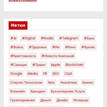
Метки
#AI
#digital
#nvidia
#telegram
#банк
#война
#здоровье
#ии
#кино
#кризис
#криптовалюта
#новости Компаний
#санкции
#трамп
Apple
Blockchain
Google
Media
PR
SEO
США
Стартап Технологии
Авто
Аналитика
Бизнес
Блокчейн
Брендинг
Бухгалтерские Услуги
Грузоперевозки
Деньги
Дизайн
Интерьер