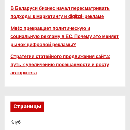
В Беларуси бизнес начал пересматривать
подходы к маркетингу и digital-рекламе
Meta прекращает политическую и
социальную рекламу в ЕС. Почему это меняет
рынок цифровой рекламы?
Стратегии статейного продвижения сайта:
путь к увеличению посещаемости и росту
авторитета
Страницы
Клуб