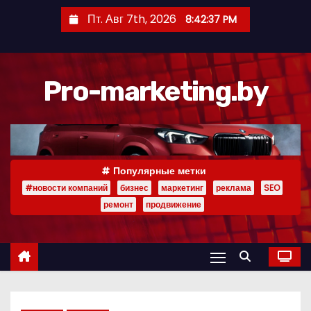
П
Пт. Авг 7th, 2026
8:42:39 PM
е
р
е
Pro-marketing.by
й
т
и
к
с
Популярные метки
о
#новости компаний
бизнес
маркетинг
реклама
SEO
д
ремонт
продвижение
е
р
ж
и
м