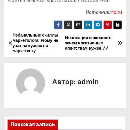
Фото на обложке: Shutterstock / Gorodenkoff
Источник:
rb.ru
Небанальные скиллы
Н
Инновации и скорость:
маркетолога: этому не
зачем креативным
учат на курсах по
а
агентствам нужен ИИ
маркетингу
в
и
Автор:
admin
г
а
ц
и
Похожая запись