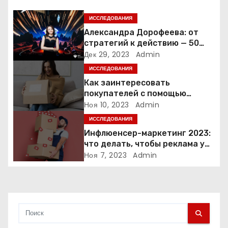
я
ИССЛЕДОВАНИЯ
п
Александра Дорофеева: от
стратегий к действию — 50
о
точек роста онлайн-школы
Дек 29, 2023
Admin
ИССЛЕДОВАНИЯ
з
Как заинтересовать
а
покупателей с помощью
неопределенности: 3 способа
Ноя 10, 2023
Admin
п
ИССЛЕДОВАНИЯ
Инфлюенсер-маркетинг 2023:
и
что делать, чтобы реклама у
блогеров работала?
Ноя 7, 2023
Admin
с
я
м