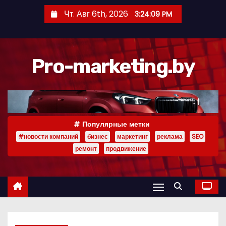
П
Чт. Авг 6th, 2026
3:24:10 PM
е
р
е
Pro-marketing.by
й
т
и
к
с
Популярные метки
о
#новости компаний
бизнес
маркетинг
реклама
SEO
д
ремонт
продвижение
е
р
ж
и
м