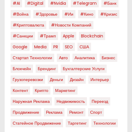
#AI
#digital
#nvidia
#telegram
#банк
#война
#здоровье
#ии
#кино
#кризис
#криптовалюта
#новости Компаний
#санкции
#трамп
Apple
Blockchain
Google
Media
PR
SEO
США
Стартап Технологии
Авто
Аналитика
Бизнес
Блокчейн
Брендинг
Бухгалтерские Услуги
Грузоперевозки
Деньги
Дизайн
Интерьер
Контент
Крипто
Маркетинг
Наружная Реклама
Недвижимость
Переезд
Продвижение
Реклама
Ремонт
Спорт
Статейное Продвижение
Таргетинг
Технологии