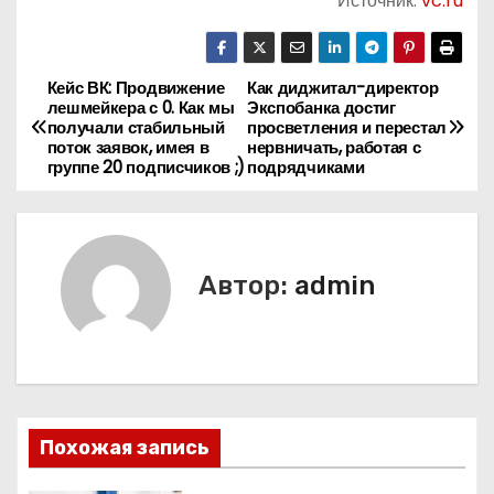
Источник:
vc.ru
Кейс ВК: Продвижение
Как диджитал-директор
Н
лешмейкера с 0. Как мы
Экспобанка достиг
получали стабильный
просветления и перестал
а
поток заявок, имея в
нервничать, работая с
группе 20 подписчиков ;)
подрядчиками
в
и
г
Автор:
admin
а
ц
и
Похожая запись
я