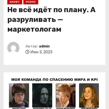
БИЗНЕС
РАЗНОЕ
о
Не всё идёт по плану. А
м
у
разруливать —
маркетологам
Автор:
admin
Июн 3, 2023