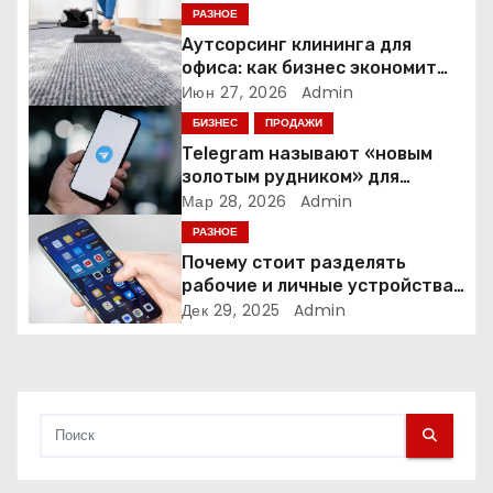
п
РАЗНОЕ
Аутсорсинг клининга для
о
офиса: как бизнес экономит
время и деньги на уборке
Июн 27, 2026
Admin
з
БИЗНЕС
ПРОДАЖИ
а
Telegram называют «новым
золотым рудником» для
п
креаторов: как блогеры
Мар 28, 2026
Admin
создают онлайн-бизнес
РАЗНОЕ
и
Почему стоит разделять
рабочие и личные устройства
с
— и чем опасно всё смешивать
Дек 29, 2025
Admin
я
м