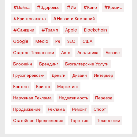
#война
#здоровье
#ии
#кино
#кризис
#криптовалюта
#новости Компаний
#санкции
#трамп
Apple
Blockchain
Google
Media
PR
SEO
США
Стартап Технологии
Авто
Аналитика
Бизнес
Блокчейн
Брендинг
Бухгалтерские Услуги
Грузоперевозки
Деньги
Дизайн
Интерьер
Контент
Крипто
Маркетинг
Наружная Реклама
Недвижимость
Переезд
Продвижение
Реклама
Ремонт
Спорт
Статейное Продвижение
Таргетинг
Технологии