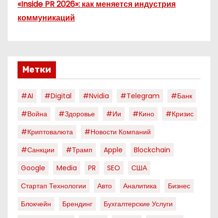
«Inside PR 2026»: как меняется индустрия
коммуникаций
Метки
#AI
#digital
#nvidia
#telegram
#банк
#война
#здоровье
#ии
#кино
#кризис
#криптовалюта
#новости Компаний
#санкции
#трамп
Apple
Blockchain
Google
Media
PR
SEO
США
Стартап Технологии
Авто
Аналитика
Бизнес
Блокчейн
Брендинг
Бухгалтерские Услуги