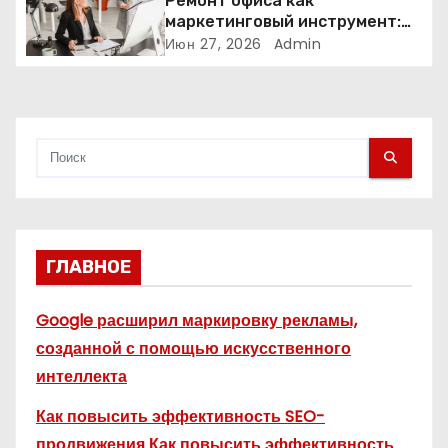
Ремонт офиса как
и
маркетинговый инструмент:
почему физическое
Июн 27, 2026
Admin
с
пространство влияет на
продажи
я
м
ГЛАВНОЕ
Google расширил маркировку рекламы,
созданной с помощью искусственного
интеллекта
Как повысить эффективность SEO-
продвижения Как повысить эффективность