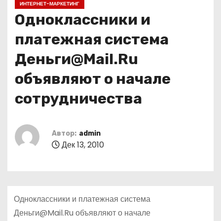
ИНТЕРНЕТ-МАРКЕТИНГ
о
Одноклассники и
м
у
платежная система
Деньги@Mail.Ru
объявляют о начале
сотрудничества
Автор:
admin
Дек 13, 2010
Одноклассники и платежная система
Деньги@Mail.Ru объявляют о начале