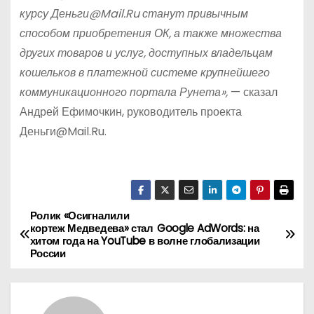
курсу Деньги@Mail.Ru станут привычным
способом приобретения ОК, а также множества
других товаров и услуг, доступных владельцам
кошельков в платежной системе крупнейшего
коммуникационного портала Рунета»,
— сказал
Андрей Ефимочкин, руководитель проекта
Деньги@Mail.Ru.
Ролик «Осигналили
Н
кортеж Медведева» стал
Google AdWords: на
хитом года на YouTube в
волне глобализации
а
России
в
и