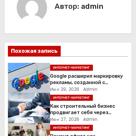
Автор:
admin
г
а
ц
и
Похожая запись
я
ИНТЕРНЕТ-МАРКЕТИНГ
п
Google расширил маркировку
рекламы, созданной с
о
помощью искусственного
Июл 29, 2026
Admin
интеллекта
ИНТЕРНЕТ-МАРКЕТИНГ
з
Как строительный бизнес
а
продвигает себя через
контент: кейс кровельных
Июн 27, 2026
Admin
п
компаний
ИНТЕРНЕТ-МАРКЕТИНГ