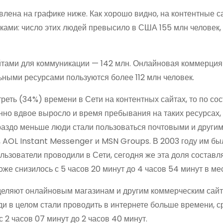
лена на графике ниже. Как хорошо видно, на контентные с
виками: число этих людей превысило в США 155 млн человек,
айтами для коммуникации — 142 млн. Онлайновая коммерция
ьными ресурсами пользуются более 112 млн человек.
треть (34%) времени в Сети на контентных сайтах, то по со
нно вдвое выросло и время пребывания на таких ресурсах, 
гораздо меньше люди стали пользоваться почтовыми и други
, AOL Instant Messenger и MSN Groups. В 2003 году им бы
ьзователи проводили в Сети, сегодня же эта доля составл
же снизилось с 5 часов 20 минут до 4 часов 54 минут в ме
уделяют онлайновым магазинам и другим коммерческим сайт
люди в целом стали проводить в интернете больше времени, 
2 часов 07 минут до 2 часов 40 минут.