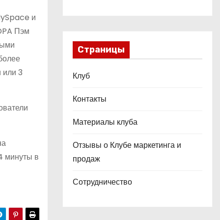
MySpace и
 OPA Пэм
ными
Страницы
 более
 или 3
Клуб
Контакты
зователи
Материалы клуба
на
Отзывы о Клубе маркетинга и
4 минуты в
продаж
Сотрудничество