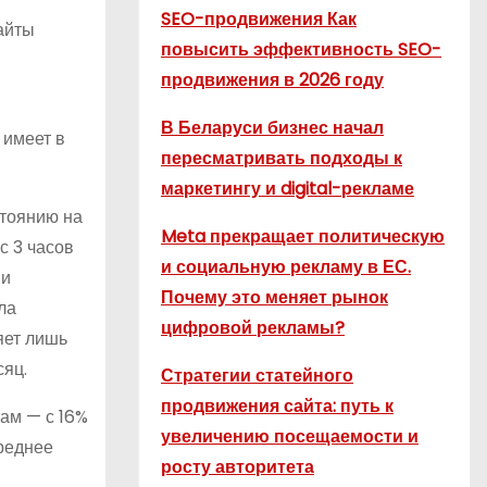
SEO-продвижения Как
айты
повысить эффективность SEO-
продвижения в 2026 году
В Беларуси бизнес начал
 имеет в
пересматривать подходы к
маркетингу и digital-рекламе
стоянию на
Meta прекращает политическую
с 3 часов
и социальную рекламу в ЕС.
ми
Почему это меняет рынок
ла
цифровой рекламы?
яет лишь
сяц.
Стратегии статейного
продвижения сайта: путь к
ам — с 16%
увеличению посещаемости и
среднее
росту авторитета