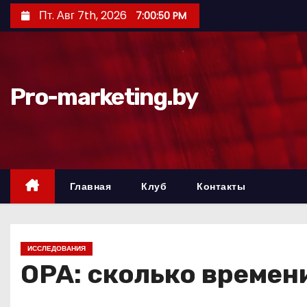
П
Пт. Авг 7th, 2026
7:00:51 PM
е
р
е
й
Pro-marketing.by
т
и
к
с
о
Главная
Клуб
Контакты
д
е
р
ИССЛЕДОВАНИЯ
ж
OPA: сколько времен
и
м