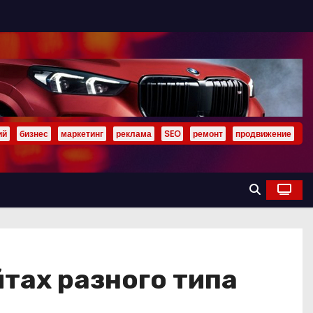
ий
бизнес
маркетинг
реклама
SEO
ремонт
продвижение
йтах разного типа