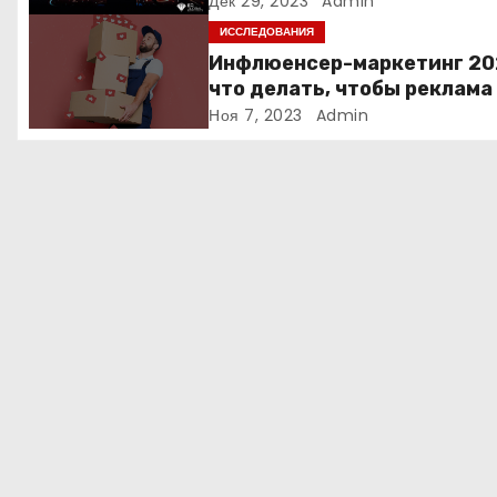
точек роста онлайн-школы
Дек 29, 2023
Admin
о
ИССЛЕДОВАНИЯ
з
Инфлюенсер-маркетинг 20
что делать, чтобы реклама
а
блогеров работала?
Ноя 7, 2023
Admin
п
и
с
я
м