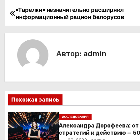
«Тарелки» незначительно расширяют
Н
информационный рацион белорусов
а
в
и
Автор:
admin
г
а
ц
Похожая запись
и
я
ИССЛЕДОВАНИЯ
Александра Дорофеева: от
п
стратегий к действию — 5