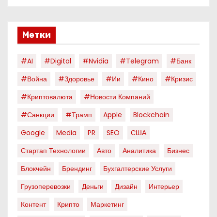
Метки
#AI
#digital
#nvidia
#telegram
#банк
#война
#здоровье
#ии
#кино
#кризис
#криптовалюта
#новости Компаний
#санкции
#трамп
Apple
Blockchain
Google
Media
PR
SEO
США
Стартап Технологии
Авто
Аналитика
Бизнес
Блокчейн
Брендинг
Бухгалтерские Услуги
Грузоперевозки
Деньги
Дизайн
Интерьер
Контент
Крипто
Маркетинг