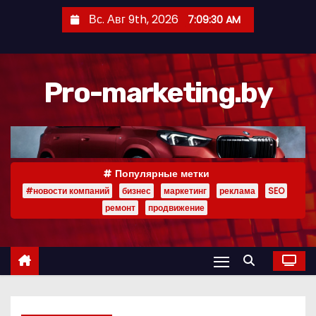
П
Вс. Авг 9th, 2026
7:09:31 AM
е
р
е
Pro-marketing.by
й
т
и
к
с
Популярные метки
о
#новости компаний
бизнес
маркетинг
реклама
SEO
д
ремонт
продвижение
е
р
ж
и
м