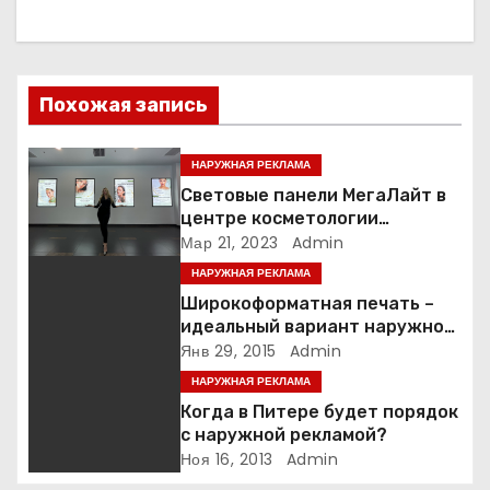
а
ц
и
Похожая запись
я
НАРУЖНАЯ РЕКЛАМА
п
Световые панели МегаЛайт в
центре косметологии
о
Гиалурон бай
Мар 21, 2023
Admin
НАРУЖНАЯ РЕКЛАМА
з
Широкоформатная печать –
а
идеальный вариант наружной
рекламы
Янв 29, 2015
Admin
п
НАРУЖНАЯ РЕКЛАМА
Когда в Питере будет порядок
и
с наружной рекламой?
Ноя 16, 2013
Admin
с