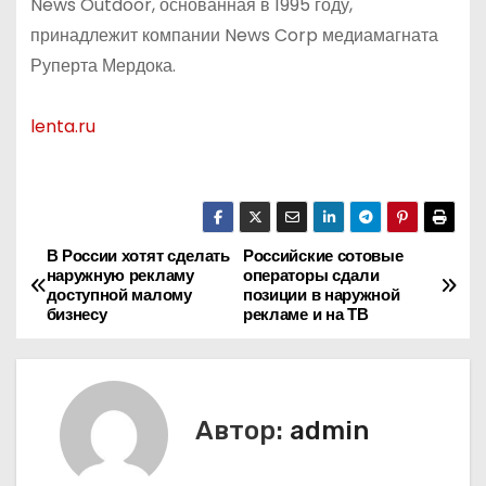
News Outdoor, основанная в 1995 году,
принадлежит компании News Corp медиамагната
Руперта Мердока.
lenta.ru
В России хотят сделать
Российские сотовые
Н
наружную рекламу
операторы сдали
доступной малому
позиции в наружной
а
бизнесу
рекламе и на ТВ
в
и
Автор:
admin
г