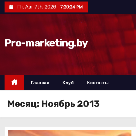
П
Пт. Авг 7th, 2026
7:20:25 PM
е
р
е
й
Pro-marketing.by
т
и
к
с
о
Главная
Клуб
Контакты
д
е
Месяц:
Ноябрь 2013
р
ж
и
м