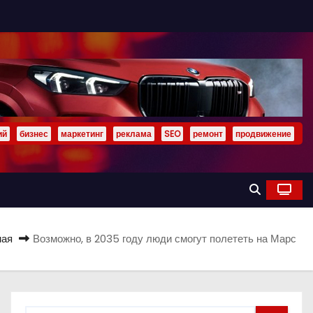
ий
бизнес
маркетинг
реклама
SEO
ремонт
продвижение
ная
Возможно, в 2035 году люди смогут полететь на Марс