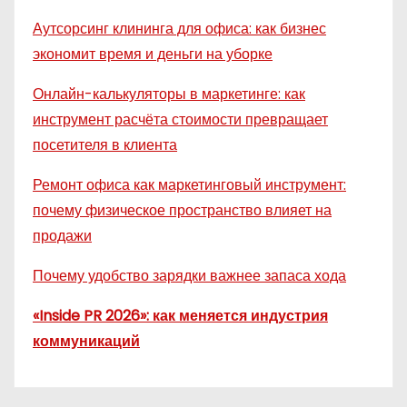
Аутсорсинг клининга для офиса: как бизнес
экономит время и деньги на уборке
Онлайн-калькуляторы в маркетинге: как
инструмент расчёта стоимости превращает
посетителя в клиента
Ремонт офиса как маркетинговый инструмент:
почему физическое пространство влияет на
продажи
Почему удобство зарядки важнее запаса хода
«Inside PR 2026»: как меняется индустрия
коммуникаций