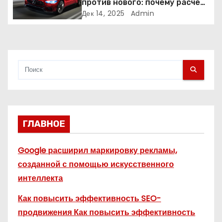
против нового: почему расчет
с
часто подводит
Дек 14, 2025
Admin
я
м
ГЛАВНОЕ
Google расширил маркировку рекламы,
созданной с помощью искусственного
интеллекта
Как повысить эффективность SEO-
продвижения Как повысить эффективность