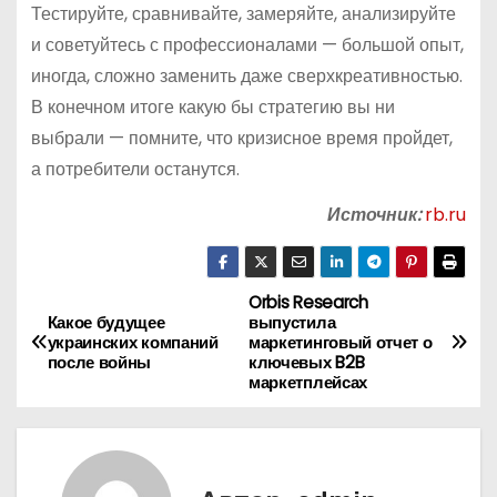
Тестируйте, сравнивайте, замеряйте, анализируйте
и советуйтесь с профессионалами — большой опыт,
иногда, сложно заменить даже сверхкреативностью.
В конечном итоге какую бы стратегию вы ни
выбрали — помните, что кризисное время пройдет,
а потребители останутся.
Источник:
rb.ru
Orbis Research
Н
Какое будущее
выпустила
украинских компаний
маркетинговый отчет о
а
после войны
ключевых B2B
маркетплейсах
в
и