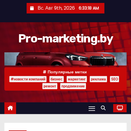
П
Вс. Авг 9th, 2026
6:33:19 AM
е
р
е
Pro-marketing.by
й
т
и
к
с
Популярные метки
о
#новости компаний
бизнес
маркетинг
реклама
SEO
д
ремонт
продвижение
е
р
ж
и
м