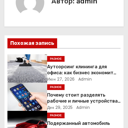
г
Автор:
admin
а
ц
и
Похожая запись
я
п
РАЗНОЕ
Аутсорсинг клининга для
о
офиса: как бизнес экономит
время и деньги на уборке
Июн 27, 2026
Admin
з
РАЗНОЕ
а
Почему стоит разделять
рабочие и личные устройства
п
— и чем опасно всё смешивать
Дек 29, 2025
Admin
РАЗНОЕ
и
Подержанный автомобиль