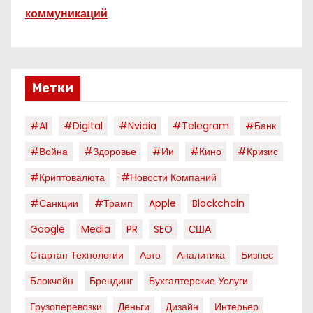
коммуникаций
Метки
#AI
#digital
#nvidia
#telegram
#банк
#война
#здоровье
#ии
#кино
#кризис
#криптовалюта
#новости Компаний
#санкции
#трамп
Apple
Blockchain
Google
Media
PR
SEO
США
Стартап Технологии
Авто
Аналитика
Бизнес
Блокчейн
Брендинг
Бухгалтерские Услуги
Грузоперевозки
Деньги
Дизайн
Интерьер