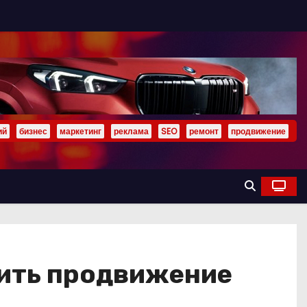
ий
бизнес
маркетинг
реклама
SEO
ремонт
продвижение
стить продвижение