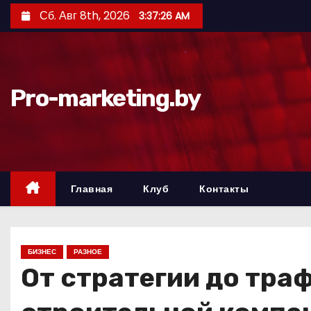
П
Сб. Авг 8th, 2026
3:37:27 AM
е
р
е
й
Pro-marketing.by
т
и
к
с
о
Главная
Клуб
Контакты
д
е
р
БИЗНЕС
РАЗНОЕ
ж
От стратегии до тра
и
м