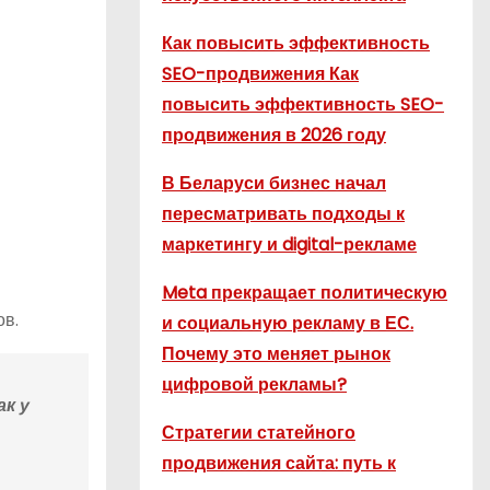
Как повысить эффективность
SEO-продвижения Как
повысить эффективность SEO-
продвижения в 2026 году
В Беларуси бизнес начал
пересматривать подходы к
маркетингу и digital-рекламе
Meta прекращает политическую
ов.
и социальную рекламу в ЕС.
Почему это меняет рынок
цифровой рекламы?
к у
Стратегии статейного
продвижения сайта: путь к