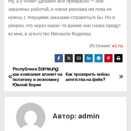
Ну, а у «АМИ-Дизайн» все прекрасно — они
завалены работой, и новая реклама им пока не
нужна, с текущими заказами справиться бы. Но я
уверен, что через какое-то время они снова придут
ко мне, в агентство Михаила Фадеева.
Источник:
vc.ru
Республика Samsung:
Н
как компания влияет на
Как проверить кейсы
политику и экономику
агентства на фейк?
а
Южной Кореи
в
и
Автор:
admin
г