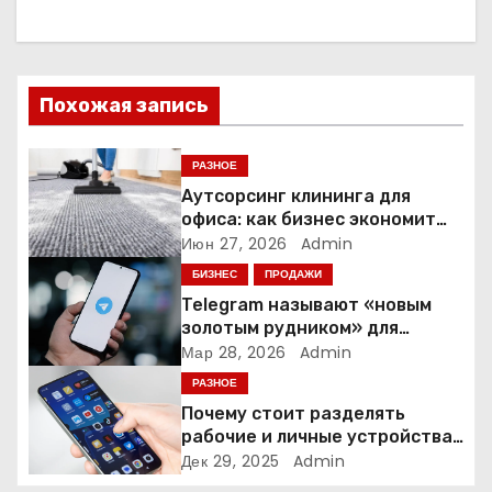
а
ц
и
Похожая запись
я
РАЗНОЕ
п
Аутсорсинг клининга для
офиса: как бизнес экономит
о
время и деньги на уборке
Июн 27, 2026
Admin
БИЗНЕС
ПРОДАЖИ
з
Telegram называют «новым
а
золотым рудником» для
креаторов: как блогеры
Мар 28, 2026
Admin
п
создают онлайн-бизнес
РАЗНОЕ
Почему стоит разделять
и
рабочие и личные устройства
— и чем опасно всё смешивать
Дек 29, 2025
Admin
с