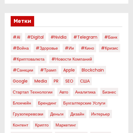
Метки
#AI
#digital
#nvidia
#telegram
#банк
#война
#здоровье
#ии
#кино
#кризис
#криптовалюта
#новости Компаний
#санкции
#трамп
Apple
Blockchain
Google
Media
PR
SEO
США
Стартап Технологии
Авто
Аналитика
Бизнес
Блокчейн
Брендинг
Бухгалтерские Услуги
Грузоперевозки
Деньги
Дизайн
Интерьер
Контент
Крипто
Маркетинг