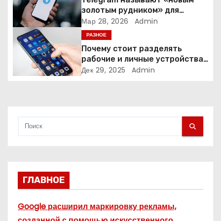
а
золотым рудником» для
креаторов: как блогеры
Мар 28, 2026
Admin
п
создают онлайн-бизнес
РАЗНОЕ
Почему стоит разделять
и
рабочие и личные устройства
— и чем опасно всё смешивать
Дек 29, 2025
Admin
с
я
м
ГЛАВНОЕ
Google расширил маркировку рекламы,
созданной с помощью искусственного