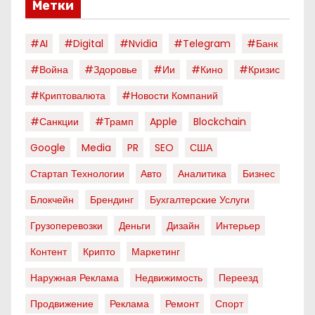
Метки
#AI
#digital
#nvidia
#telegram
#банк
#война
#здоровье
#ии
#кино
#кризис
#криптовалюта
#новости Компаний
#санкции
#трамп
Apple
Blockchain
Google
Media
PR
SEO
США
Стартап Технологии
Авто
Аналитика
Бизнес
Блокчейн
Брендинг
Бухгалтерские Услуги
Грузоперевозки
Деньги
Дизайн
Интерьер
Контент
Крипто
Маркетинг
Наружная Реклама
Недвижимость
Переезд
Продвижение
Реклама
Ремонт
Спорт