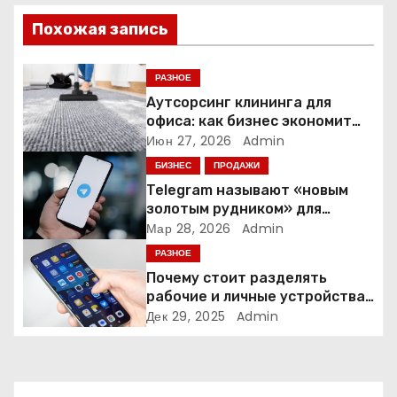
я
Похожая запись
п
РАЗНОЕ
о
Аутсорсинг клининга для
офиса: как бизнес экономит
з
время и деньги на уборке
Июн 27, 2026
Admin
БИЗНЕС
ПРОДАЖИ
а
Telegram называют «новым
золотым рудником» для
п
креаторов: как блогеры
Мар 28, 2026
Admin
создают онлайн-бизнес
и
РАЗНОЕ
Почему стоит разделять
с
рабочие и личные устройства
— и чем опасно всё смешивать
Дек 29, 2025
Admin
я
м