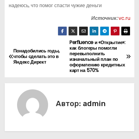
надеюсь, что помог спасти чужие деньги
Источник:
vc.ru
Perfluence и «Открытие»:
Н
как блогеры помогли
Понадобились годы,
перевыполнить
а
чтобы сделать это в
изначальный план по
Яндекс Директ
оформлению кредитных
в
карт на 570%
и
г
Автор:
admin
а
ц
и