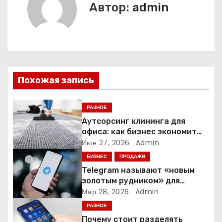
г
Автор:
admin
а
ц
и
Похожая запись
я
п
РАЗНОЕ
Аутсорсинг клининга для
о
офиса: как бизнес экономит
время и деньги на уборке
Июн 27, 2026
Admin
з
БИЗНЕС
ПРОДАЖИ
а
Telegram называют «новым
золотым рудником» для
п
креаторов: как блогеры
Мар 28, 2026
Admin
создают онлайн-бизнес
РАЗНОЕ
и
Почему стоит разделять