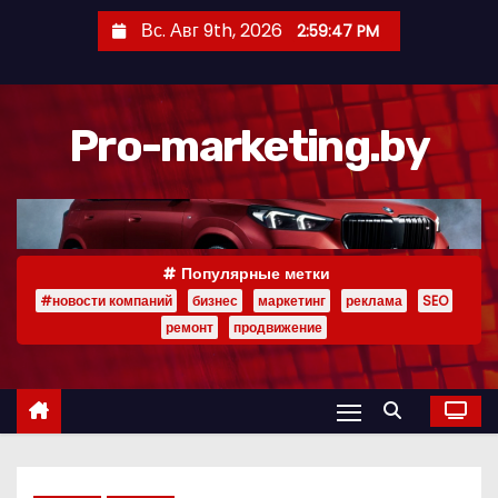
П
Вс. Авг 9th, 2026
2:59:48 PM
е
р
е
Pro-marketing.by
й
т
и
к
с
Популярные метки
о
#новости компаний
бизнес
маркетинг
реклама
SEO
д
ремонт
продвижение
е
р
ж
и
м