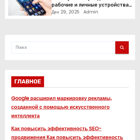
рабочие и личные устройства
с
— и чем опасно всё смешивать
Дек 29, 2025
Admin
я
м
ГЛАВНОЕ
Google расширил маркировку рекламы,
созданной с помощью искусственного
интеллекта
Как повысить эффективность SEO-
продвижения Как повысить эффективность