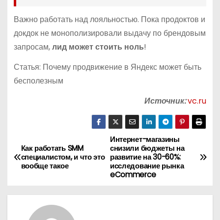
Важно работать над лояльностью. Пока продоктов и
докдок не монополизировали выдачу по брендовым
запросам,
лид может стоить ноль
!
Статья: Почему продвижение в Яндекс может быть
бесполезным
Источник:
vc.ru
Интернет-магазины
Н
Как работать SMM
снизили бюджеты на
специалистом, и что это
развитие на 30-60%:
а
вообще такое
исследование рынка
eCommerce
в
и