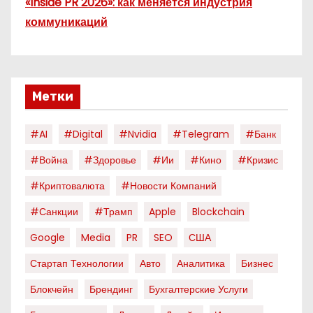
«Inside PR 2026»: как меняется индустрия
коммуникаций
Метки
#AI
#digital
#nvidia
#telegram
#банк
#война
#здоровье
#ии
#кино
#кризис
#криптовалюта
#новости Компаний
#санкции
#трамп
Apple
Blockchain
Google
Media
PR
SEO
США
Стартап Технологии
Авто
Аналитика
Бизнес
Блокчейн
Брендинг
Бухгалтерские Услуги