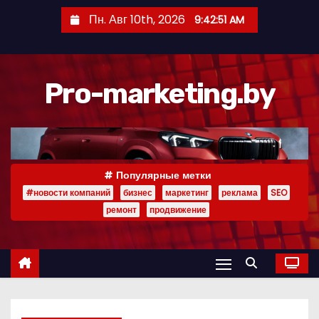
П
Пн. Авг 10th, 2026
9:42:52 AM
е
р
е
Pro-marketing.by
й
т
и
к
с
Популярные метки
о
#новости компаний
бизнес
маркетинг
реклама
SEO
д
ремонт
продвижение
е
р
ж
и
м