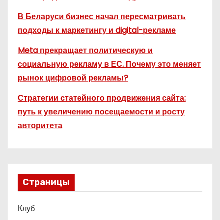
В Беларуси бизнес начал пересматривать
подходы к маркетингу и digital-рекламе
Meta прекращает политическую и
социальную рекламу в ЕС. Почему это меняет
рынок цифровой рекламы?
Стратегии статейного продвижения сайта:
путь к увеличению посещаемости и росту
авторитета
Страницы
Клуб