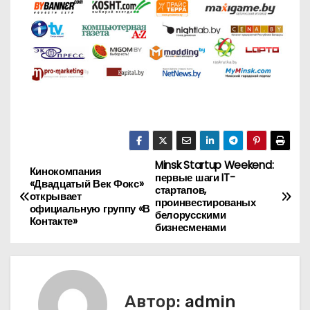
Minsk Startup Weekend:
Н
Кинокомпания
первые шаги IT-
«Двадцатый Век Фокс»
стартапов,
а
открывает
проинвестированых
официальную группу «В
белорусскими
Контакте»
в
бизнесменами
и
г
Автор:
admin