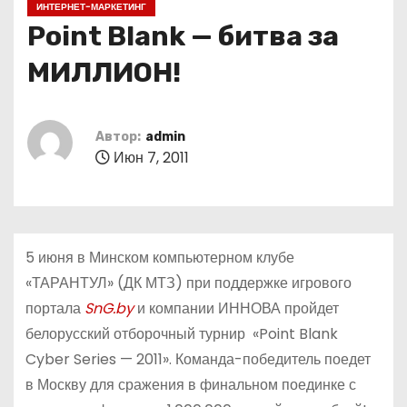
ИНТЕРНЕТ-МАРКЕТИНГ
о
Point Blank — битва за
м
у
МИЛЛИОН!
Автор:
admin
Июн 7, 2011
5 июня в Минском компьютерном клубе
«ТАРАНТУЛ» (ДК МТЗ) при поддержке игрового
портала
SnG.by
и компании ИННОВА пройдет
белорусский отборочный турнир «Point Blank
Cyber Series — 2011». Команда-победитель поедет
в Москву для сражения в финальном поединке с