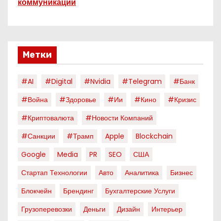
коммуникаций
Метки
#AI
#digital
#nvidia
#telegram
#банк
#война
#здоровье
#ии
#кино
#кризис
#криптовалюта
#новости Компаний
#санкции
#трамп
Apple
Blockchain
Google
Media
PR
SEO
США
Стартап Технологии
Авто
Аналитика
Бизнес
Блокчейн
Брендинг
Бухгалтерские Услуги
Грузоперевозки
Деньги
Дизайн
Интерьер