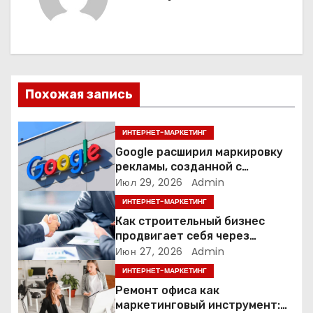
а
ц
и
я
Похожая запись
п
ИНТЕРНЕТ-МАРКЕТИНГ
о
Google расширил маркировку
рекламы, созданной с
з
помощью искусственного
Июл 29, 2026
Admin
интеллекта
ИНТЕРНЕТ-МАРКЕТИНГ
а
Как строительный бизнес
продвигает себя через
п
контент: кейс кровельных
Июн 27, 2026
Admin
компаний
и
ИНТЕРНЕТ-МАРКЕТИНГ
Ремонт офиса как
с
маркетинговый инструмент: