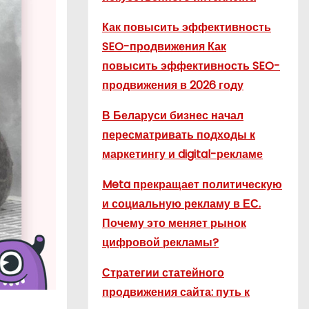
Как повысить эффективность
SEO-продвижения Как
повысить эффективность SEO-
продвижения в 2026 году
В Беларуси бизнес начал
пересматривать подходы к
маркетингу и digital-рекламе
Meta прекращает политическую
и социальную рекламу в ЕС.
Почему это меняет рынок
цифровой рекламы?
Стратегии статейного
продвижения сайта: путь к