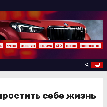
ий
бизнес
маркетинг
реклама
SEO
ремонт
продвижение
простить себе жизнь