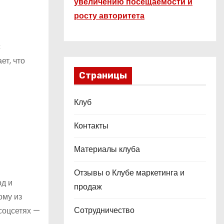
увеличению посещаемости и
росту авторитета
с
ет, что
Страницы
Клуб
Контакты
Материалы клуба
Отзывы о Клубе маркетинга и
од и
продаж
ому из
Сотрудничество
соцсетях —