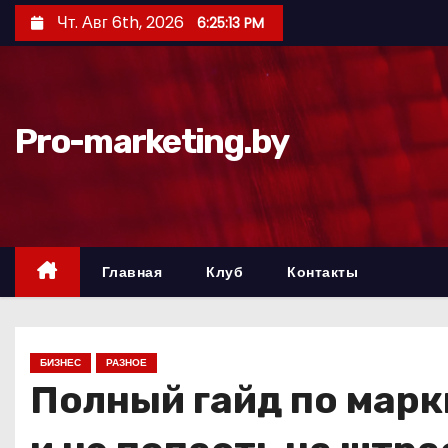
П
Чт. Авг 6th, 2026
6:25:14 PM
е
р
е
й
Pro-marketing.by
т
и
к
с
о
Главная
Клуб
Контакты
д
е
р
БИЗНЕС
РАЗНОЕ
ж
Полный гайд по марк
и
м