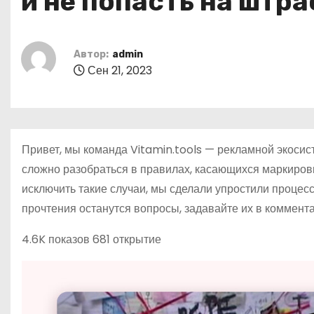
и не попасть на штр
о
м
у
Автор:
admin
Сен 21, 2023
Привет, мы команда Vitamin.tools — рекламной экоси
сложно разобраться в правилах, касающихся маркировк
исключить такие случаи, мы сделали упростили процесс 
прочтения останутся вопросы, задавайте их в коммента
4.6K показов 681 открытие