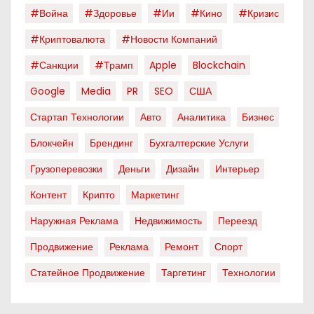
#война
#здоровье
#ии
#кино
#кризис
#криптовалюта
#новости Компаний
#санкции
#трамп
Apple
Blockchain
Google
Media
PR
SEO
США
Стартап Технологии
Авто
Аналитика
Бизнес
Блокчейн
Брендинг
Бухгалтерские Услуги
Грузоперевозки
Деньги
Дизайн
Интерьер
Контент
Крипто
Маркетинг
Наружная Реклама
Недвижимость
Переезд
Продвижение
Реклама
Ремонт
Спорт
Статейное Продвижение
Таргетинг
Технологии