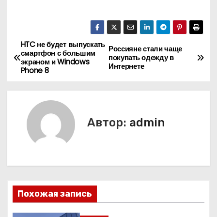
HTC не будет выпускать
Н
Россияне стали чаще
смартфон с большим
покупать одежду в
экраном и Windows
а
Интернете
Phone 8
в
и
Автор:
admin
г
а
ц
и
Похожая запись
я