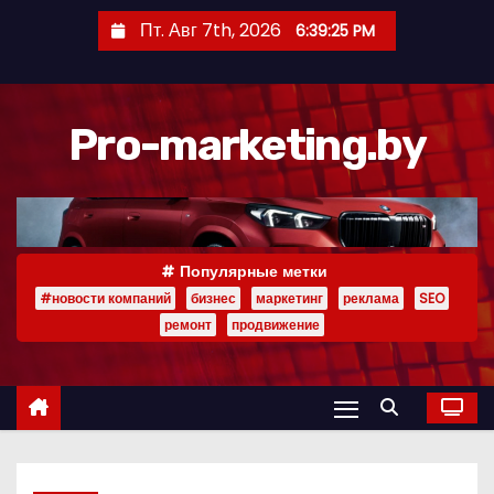
П
Пт. Авг 7th, 2026
6:39:25 PM
е
р
е
Pro-marketing.by
й
т
и
к
с
Популярные метки
о
#новости компаний
бизнес
маркетинг
реклама
SEO
д
ремонт
продвижение
е
р
ж
и
м