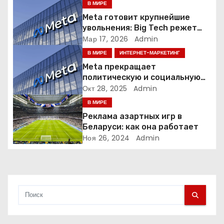
В МИРЕ
п
Meta готовит крупнейшие
увольнения: Big Tech режет
о
людей ради искусственного
Мар 17, 2026
Admin
интеллекта
В МИРЕ
ИНТЕРНЕТ-МАРКЕТИНГ
з
Meta прекращает
а
политическую и социальную
рекламу в ЕС. Почему это
Окт 28, 2025
Admin
п
меняет рынок цифровой
В МИРЕ
рекламы?
Реклама азартных игр в
и
Беларуси: как она работает
Ноя 26, 2024
Admin
с
я
м