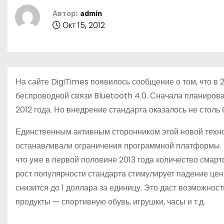
о
Автор:
admin
м
Окт 15, 2012
у
На сайте DigiTimes появилось сообщение о том, что в
беспроводной связи Bluetooth 4.0. Сначала планировал
2012 года. Но внедрение стандарта оказалось не столь
Единственным активным сторонником этой новой техн
останавливали ограничения программной платформы. Т
что уже в первой половине 2013 года количество смарт
рост популярности стандарта стимулирует падение це
снизится до 1 доллара за единицу. Это даст возможност
продукты — спортивную обувь, игрушки, часы и т.д.