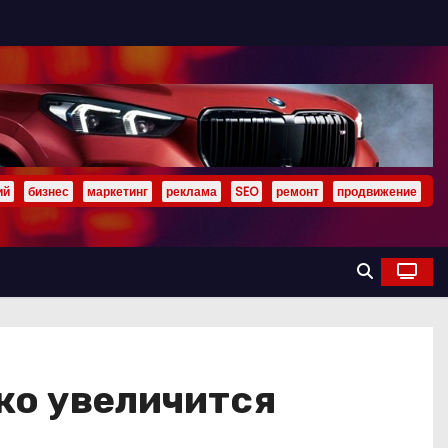
ий
бизнес
маркетинг
реклама
SEO
ремонт
продвижение
зко увеличится