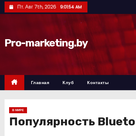
П
Пт. Авг 7th, 2026
9:01:55 AM
е
р
е
й
Pro-marketing.by
т
и
к
с
о
Главная
Клуб
Контакты
д
е
р
В МИРЕ
ж
Популярность Bluetoo
и
м