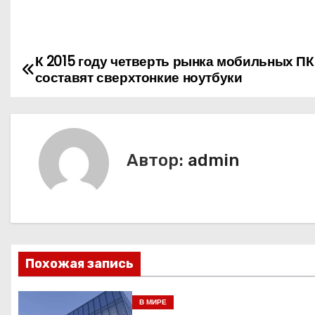
К 2015 году четверть рынка мобильных ПК
Н
составят сверхтонкие ноутбуки
а
в
и
Автор:
admin
г
а
ц
Похожая запись
и
я
В МИРЕ