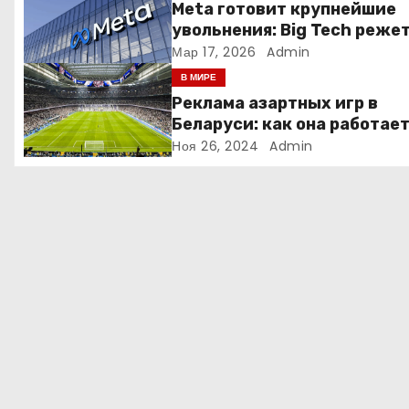
Meta готовит крупнейшие
п
увольнения: Big Tech реже
людей ради искусственно
Мар 17, 2026
Admin
о
интеллекта
В МИРЕ
з
Реклама азартных игр в
Беларуси: как она работае
а
Ноя 26, 2024
Admin
п
и
с
я
м