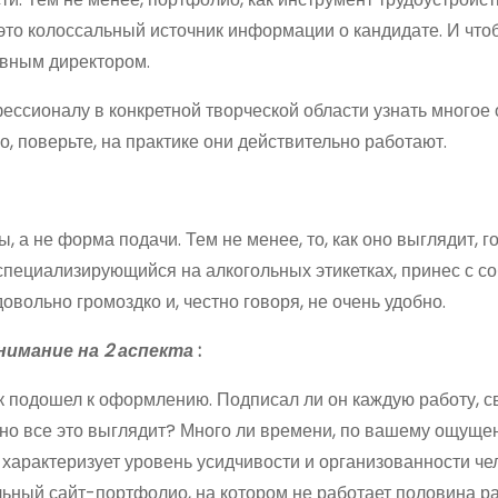
 это колоссальный источник информации о кандидате. И что
ивным директором.
ессионалу в конкретной творческой области узнать многое 
о, поверьте, на практике они действительно работают.
 а не форма подачи. Тем не менее, то, как оно выглядит, г
 специализирующийся на алкогольных этикетках, принес с с
овольно громоздко и, честно говоря, не очень удобно.
имание на 2 аспекта
:
ек подошел к оформлению. Подписал ли он каждую работу, с
но все это выглядит? Много ли времени, по вашему ощуще
 характеризует уровень усидчивости и организованности че
ьный сайт-портфолио, на котором не работает половина ра