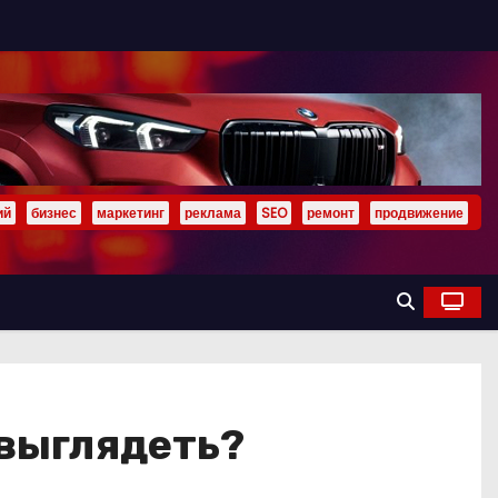
ий
бизнес
маркетинг
реклама
SEO
ремонт
продвижение
выглядеть?