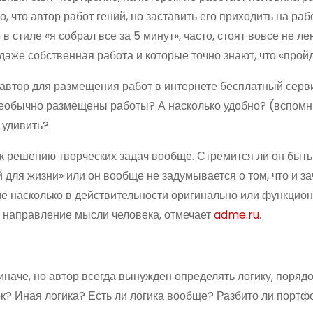
 что автор работ гений, но заставить его приходить на раб
тиле «я собрал все за 5 минут», часто, стоят вовсе не лент
даже собственная работа и которые точно знают, что «пройде
 автор для размещения работ в интернете бесплатный серв
необычно размещены работы? А насколько удобно? (вспом
 удивить?
 к решению творческих задач вообще. Стремится ли он быть
ля жизни» или он вообще не задумывается о том, что и з
ие насколько в действительности оригинально или функцио
 направление мысли человека, отмечает
adme.ru
.
наче, но автор всегда вынужден определять логику, порядо
к? Иная логика? Есть ли логика вообще? Разбито ли портф