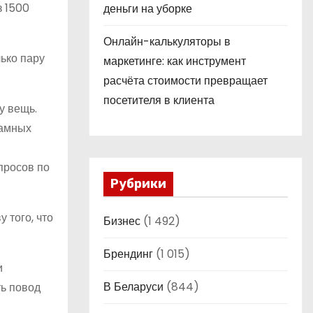
з 1500
деньги на уборке
Онлайн-калькуляторы в
лько пару
маркетинге: как инструмент
расчёта стоимости превращает
посетителя в клиента
у вещь.
ламных
.
просов по
Рубрики
 того, что
Бизнес
(1 492)
Брендинг
(1 015)
и
В Беларуси
(844)
ть повод