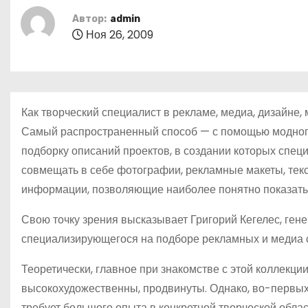
о
Автор:
admin
м
Ноя 26, 2009
у
Как творческий специалист в рекламе, медиа, дизайне, 
Самый распространенный способ — с помощью модног
подборку описаний проектов, в создании которых спец
совмещать в себе фотографии, рекламные макеты, текс
информации, позволяющие наиболее понятно показать,
Свою точку зрения высказывает Григорий Кегелес, гене
специализирующегося на подборе рекламных и медиа 
Теоретически, главное при знакомстве с этой коллекци
высокохудожественны, продвинуты. Однако, во-первых,
требует большого опыта в конкретной творческой облас