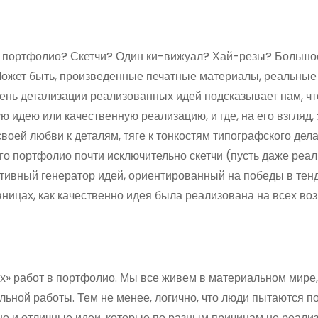
 в портфолио? Скетчи? Один ки-вижуал? Хай-резы? Большо
ожет быть, произведенные печатные материалы, реальные
вень детализации реализованных идей подсказывает нам, ч
 идею или качественную реализацию, и где, на его взгляд, 
воей любви к деталям, тяге к тонкостям типографского дела
его портфолио почти исключительно скетчи (пусть даже реа
ктивный генератор идей, ориентированный на победы в тен
аницах, как качественно идея была реализована на всех в
х» работ в портфолио. Мы все живем в материальном мире,
ной работы. Тем не менее, логично, что люди пытаются по
но и отличные идеи, которые по разным причинам не реали