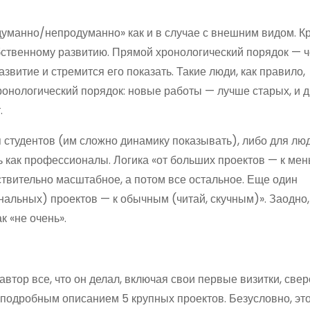
думанно/непродуманно» как и в случае с внешним видом. Кр
собственному развитию. Прямой хронологический порядок — 
азвитие и стремится его показать. Такие люди, как правило,
ронологический порядок: новые работы — лучше старых, и 
.
 студентов (им сложно динамику показывать), либо для люд
ь как профессионалы. Логика «от больших проектов — к ме
твительно масштабное, а потом все остальное. Еще один
нальных) проектов — к обычным (читай, скучным)». Заодно,
к «не очень».
тор все, что он делал, включая свои первые визитки, свер
я подробным описанием 5 крупных проектов. Безусловно, эт