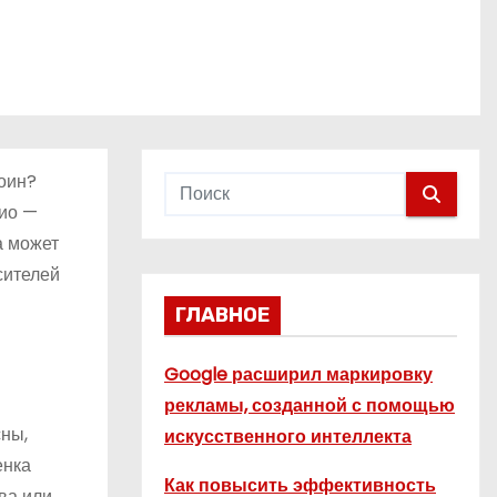
тоин?
ио —
а может
сителей
ГЛАВНОЕ
Google расширил маркировку
рекламы, созданной с помощью
сны,
искусственного интеллекта
енка
Как повысить эффективность
ва или