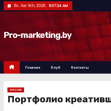
П
Вс. Авг 9th, 2026
8:07:25 AM
е
р
е
й
Pro-marketing.by
т
и
к
с
о
Главная
Клуб
Контакты
д
е
р
КРЕАТИВ
ж
Портфолио креативщ
и
м