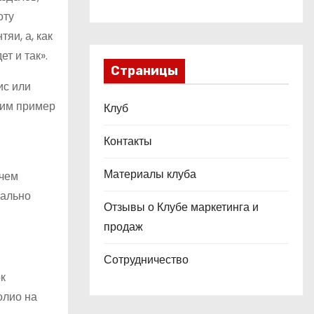
оту
яи, а, как
т и так».
Страницы
ис или
ним пример
Клуб
Контакты
Материалы клуба
ачем
нально
Отзывы о Клубе маркетинга и
продаж
Сотрудничество
к
олио на