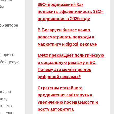
SEO-продвижения Как
бы
повысить эффективность SEO-
продвижения в 2026 году
об авторе
В Беларуси бизнес начал
пересматривать подходы к
маркетингу и digital-рекламе
оворит о
Meta прекращает политическую
обой целую
и социальную рекламу в ЕС.
Почему это меняет рынок
цифровой рекламы?
Стратегии статейного
вел ли
продвижения сайта: путь к
нию,
увеличению посещаемости и
ловека.
росту авторитета
зделов,