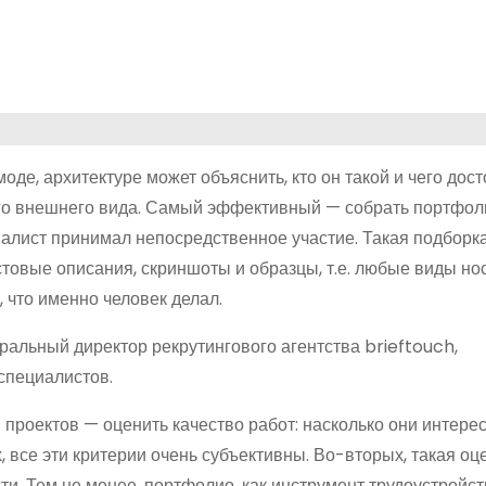
моде, архитектуре может объяснить, кто он такой и чего дос
о внешнего вида. Самый эффективный — собрать портфол
иалист принимал непосредственное участие. Такая подборк
товые описания, скриншоты и образцы, т.е. любые виды но
 что именно человек делал.
ральный директор рекрутингового агентства brieftouch,
специалистов.
и проектов — оценить качество работ: насколько они интере
 все эти критерии очень субъективны. Во-вторых, такая оц
ти. Тем не менее, портфолио, как инструмент трудоустройст