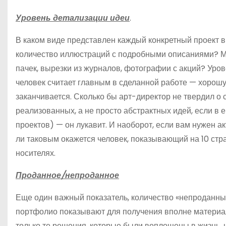
Уровень детализации идеи
.
В каком виде представлен каждый конкретный проект
количество иллюстраций с подробными описаниями? М
пачек, вырезки из журналов, фотографии с акций? Уро
человек считает главным в сделанной работе — хорошую
заканчивается. Сколько бы арт-директор не твердил о с
реализованных, а не просто абстрактных идей, если в 
проектов) — он лукавит. И наоборот, если вам нужен а
ли таковым окажется человек, показывающий на 10 стр
носителях.
Проданное/непроданное
Еще один важный показатель, количество «непроданны
портфолио показывают для получения вполне материаль
только те решения, которые были воплощены в жизнь, 