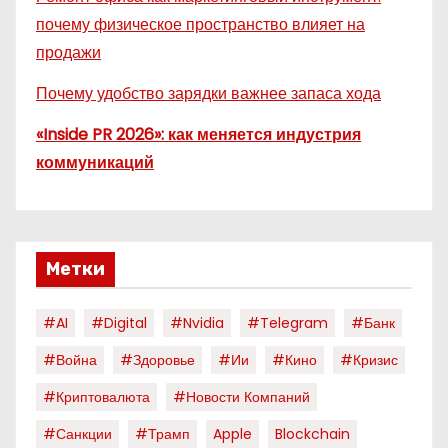
почему физическое пространство влияет на
продажи
Почему удобство зарядки важнее запаса хода
«Inside PR 2026»: как меняется индустрия
коммуникаций
Метки
#AI
#digital
#nvidia
#telegram
#банк
#война
#здоровье
#ии
#кино
#кризис
#криптовалюта
#новости Компаний
#санкции
#трамп
Apple
Blockchain