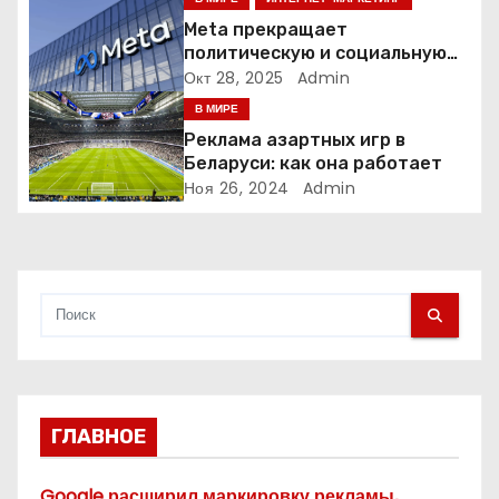
о
Meta прекращает
з
политическую и социальную
рекламу в ЕС. Почему это
Окт 28, 2025
Admin
а
меняет рынок цифровой
В МИРЕ
рекламы?
п
Реклама азартных игр в
Беларуси: как она работает
и
Ноя 26, 2024
Admin
с
я
м
ГЛАВНОЕ
Google расширил маркировку рекламы,