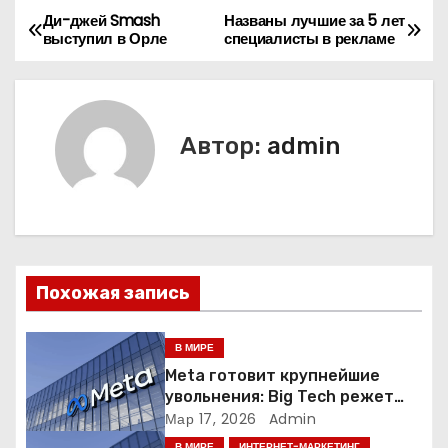
Ди-джей Smash
Названы лучшие за 5 лет
Н
выступил в Орле
специалисты в рекламе
а
в
Автор:
admin
и
г
а
ц
Похожая запись
и
В МИРЕ
я
Meta готовит крупнейшие
увольнения: Big Tech режет
п
людей ради искусственного
Мар 17, 2026
Admin
интеллекта
В МИРЕ
ИНТЕРНЕТ-МАРКЕТИНГ