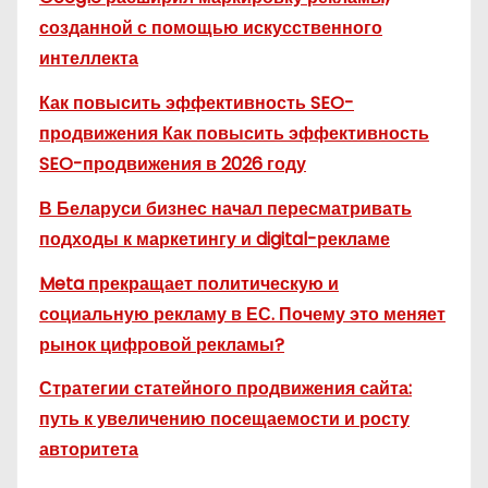
созданной с помощью искусственного
интеллекта
Как повысить эффективность SEO-
продвижения Как повысить эффективность
SEO-продвижения в 2026 году
В Беларуси бизнес начал пересматривать
подходы к маркетингу и digital-рекламе
Meta прекращает политическую и
социальную рекламу в ЕС. Почему это меняет
рынок цифровой рекламы?
Стратегии статейного продвижения сайта:
путь к увеличению посещаемости и росту
авторитета