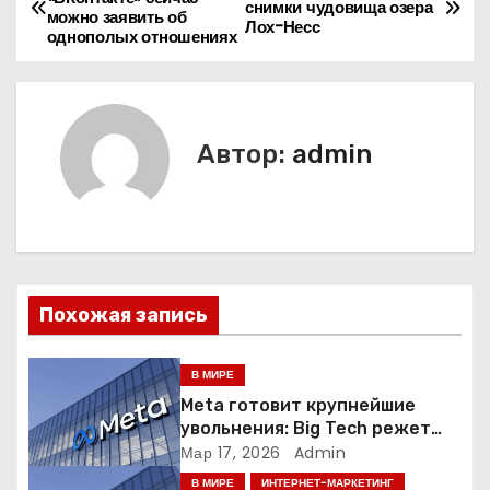
снимки чудовища озера
можно заявить об
а
Лох-Несс
однополых отношениях
в
и
Автор:
admin
г
а
ц
и
Похожая запись
я
В МИРЕ
п
Meta готовит крупнейшие
увольнения: Big Tech режет
о
людей ради искусственного
Мар 17, 2026
Admin
интеллекта
В МИРЕ
ИНТЕРНЕТ-МАРКЕТИНГ