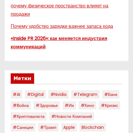
почему физическое пространство влияет на
продажи
Почему удобство зарядки важнее запаса хода
«Inside PR 2026»: как меняется индустрия
коммуникаций
Метки
#AI
#digital
#nvidia
#telegram
#банк
#война
#здоровье
#ии
#кино
#кризис
#криптовалюта
#новости Компаний
#санкции
#трамп
Apple
Blockchain