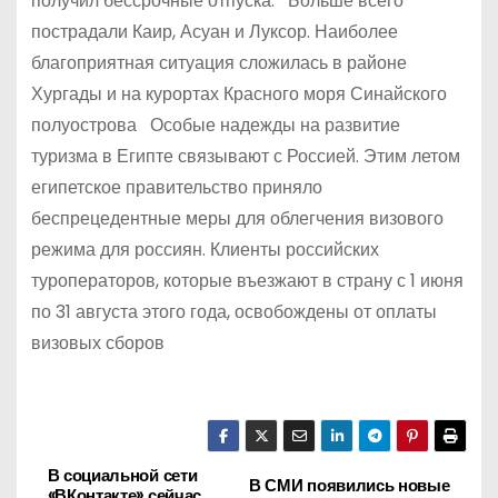
получил бессрочные отпуска. Больше всего
пострадали Каир, Асуан и Луксор. Наиболее
благоприятная ситуация сложилась в районе
Хургады и на курортах Красного моря Синайского
полуострова Особые надежды на развитие
туризма в Египте связывают с Россией. Этим летом
египетское правительство приняло
беспрецедентные меры для облегчения визового
режима для россиян. Клиенты российских
туроператоров, которые въезжают в страну с 1 июня
по 31 августа этого года, освобождены от оплаты
визовых сборов
В социальной сети
Н
В СМИ появились новые
«ВКонтакте» сейчас