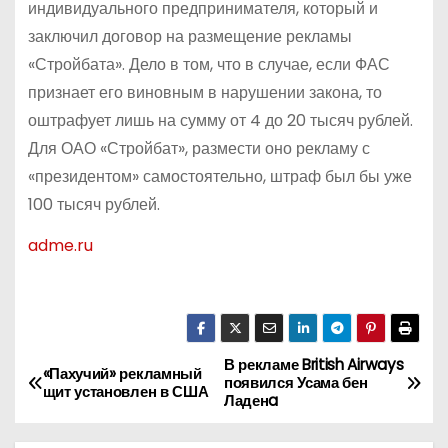
индивидуального предпринимателя, который и
заключил договор на размещение рекламы
«Стройбата». Дело в том, что в случае, если ФАС
признает его виновным в нарушении закона, то
оштрафует лишь на сумму от 4 до 20 тысяч рублей.
Для ОАО «Стройбат», размести оно рекламу с
«президентом» самостоятельно, штраф был бы уже
100 тысяч рублей.
adme.ru
В рекламе British Airways
Н
«Пахучий» рекламный
появился Усама бен
щит установлен в США
Ладенa
а