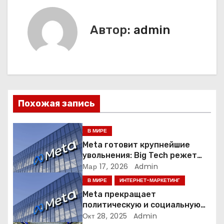
в
и
Автор:
admin
г
а
ц
Похожая запись
и
я
В МИРЕ
Meta готовит крупнейшие
п
увольнения: Big Tech режет
людей ради искусственного
Мар 17, 2026
Admin
о
интеллекта
В МИРЕ
ИНТЕРНЕТ-МАРКЕТИНГ
з
Meta прекращает
политическую и социальную
а
рекламу в ЕС. Почему это
Окт 28, 2025
Admin