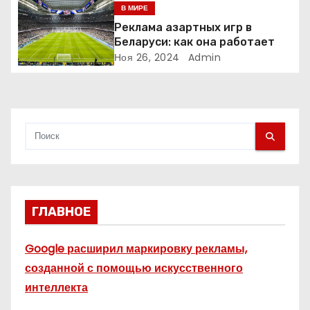
меняет рынок цифровой
В МИРЕ
п
рекламы?
Реклама азартных игр в
и
Беларуси: как она работает
Ноя 26, 2024
Admin
с
я
м
ГЛАВНОЕ
Google расширил маркировку рекламы,
созданной с помощью искусственного
интеллекта