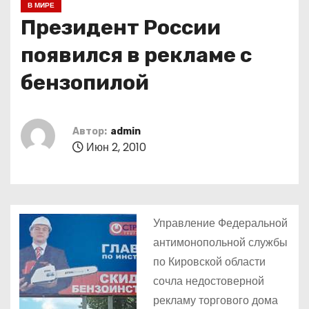
В МИРЕ
о
Президент России
м
у
появился в рекламе с
бензопилой
Автор:
admin
Июн 2, 2010
Управление Федеральной
антимонопольной службы
по Кировской области
сочла недостоверной
рекламу торгового дома