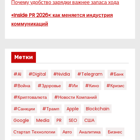
Почему удобство зарядки важнее запаса хода
«Inside PR 2026»: как меняется индустрия
коммуникаций
Метки
#AI
#digital
#nvidia
#telegram
#банк
#война
#здоровье
#ии
#кино
#кризис
#криптовалюта
#новости Компаний
#санкции
#трамп
Apple
Blockchain
Google
Media
PR
SEO
США
Стартап Технологии
Авто
Аналитика
Бизнес