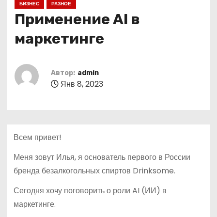
БИЗНЕС
РАЗНОЕ
о
Применение AI в
м
у
маркетинге
Автор:
admin
Янв 8, 2023
Всем привет!
Меня зовут Илья, я основатель первого в России
бренда безалкогольных спиртов Drinksome.
Сегодня хочу поговорить о роли AI (ИИ) в
маркетинге.