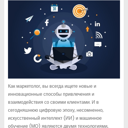
Как маркетолог, вы всегда ищете новые и
инновационные способы привлечения и
взаимодействия со своими клиентами. И в
сегодняшнюю цифровую эпоху, несомненно,
искусственный интеллект (ИИ) и машинное
обучение (МО) являются двумя технологиями,