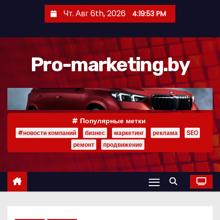
П
Чт. Авг 6th, 2026
4:19:54 PM
е
р
е
Pro-marketing.by
й
т
и
к
с
Популярные метки
о
#новости компаний
бизнес
маркетинг
реклама
SEO
д
ремонт
продвижение
е
р
ж
и
м