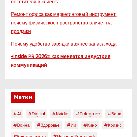
посетителя в клиента
Ремонт офиса как маркетинговый инструмент:
почему физическое пространство влияет на
продажи
Почему удобство зарядки важнее запаса хода
«Inside PR 2026»: как меняется индустрия
коммуникаций
Метки
#AI
#digital
#nvidia
#telegram
#банк
#война
#здоровье
#ии
#кино
#кризис
#криптовалюта
#новости Компаний