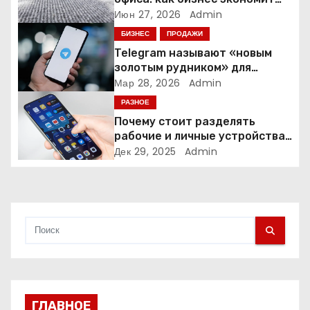
о
время и деньги на уборке
Июн 27, 2026
Admin
БИЗНЕС
ПРОДАЖИ
з
Telegram называют «новым
а
золотым рудником» для
креаторов: как блогеры
Мар 28, 2026
Admin
п
создают онлайн-бизнес
РАЗНОЕ
Почему стоит разделять
и
рабочие и личные устройства
— и чем опасно всё смешивать
Дек 29, 2025
Admin
с
я
м
ГЛАВНОЕ