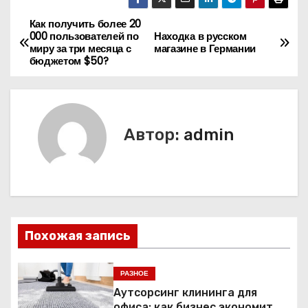
Как получить более 20
Н
000 пользователей по
Находка в русском
миру за три месяца с
магазине в Германии
а
бюджетом $50?
в
и
Автор:
admin
г
а
ц
и
Похожая запись
я
РАЗНОЕ
п
Аутсорсинг клининга для
офиса: как бизнес экономит