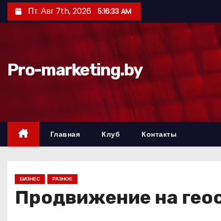
П
Пт. Авг 7th, 2026
5:16:34 AM
е
р
е
й
Pro-marketing.by
т
и
к
с
о
Главная
Клуб
Контакты
д
е
р
БИЗНЕС
РАЗНОЕ
ж
Продвижение на геос
и
м