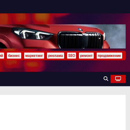
ий
бизнес
маркетинг
реклама
SEO
ремонт
продвижение