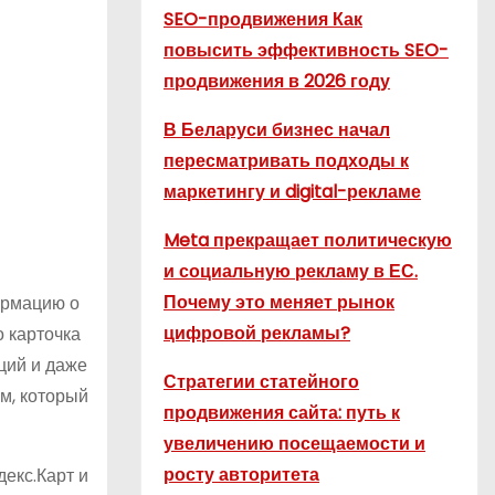
SEO-продвижения Как
повысить эффективность SEO-
продвижения в 2026 году
В Беларуси бизнес начал
пересматривать подходы к
маркетингу и digital-рекламе
Meta прекращает политическую
и социальную рекламу в ЕС.
Почему это меняет рынок
ормацию о
цифровой рекламы?
о карточка
ций и даже
Стратегии статейного
м, который
продвижения сайта: путь к
увеличению посещаемости и
росту авторитета
екс.Карт и