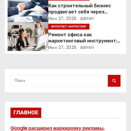
з
Как строительный бизнес
продвигает себя через
а
контент: кейс кровельных
Июн 27, 2026
Admin
компаний
ИНТЕРНЕТ-МАРКЕТИНГ
п
Ремонт офиса как
и
маркетинговый инструмент:
почему физическое
Июн 27, 2026
Admin
с
пространство влияет на
продажи
я
м
ГЛАВНОЕ
Google расширил маркировку рекламы,