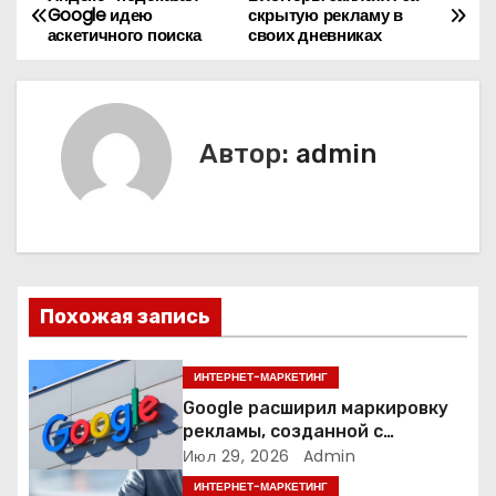
Н
Google идею
скрытую рекламу в
аскетичного поиска
своих дневниках
а
в
и
Автор:
admin
г
а
ц
Похожая запись
и
я
ИНТЕРНЕТ-МАРКЕТИНГ
Google расширил маркировку
п
рекламы, созданной с
помощью искусственного
Июл 29, 2026
Admin
о
интеллекта
ИНТЕРНЕТ-МАРКЕТИНГ