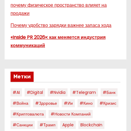
почему физическое пространство влияет на
продажи
Почему удобство зарядки важнее запаса хода
«Inside PR 2026»: как меняется индустрия
коммуникаций
Метки
#AI
#digital
#nvidia
#telegram
#банк
#война
#здоровье
#ии
#кино
#кризис
#криптовалюта
#новости Компаний
#санкции
#трамп
Apple
Blockchain