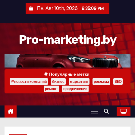
П
Пн. Авг 10th, 2026
8:35:09 PM
е
р
е
Pro-marketing.by
й
т
и
к
с
Популярные метки
о
#новости компаний
бизнес
маркетинг
реклама
SEO
д
ремонт
продвижение
е
р
ж
и
м