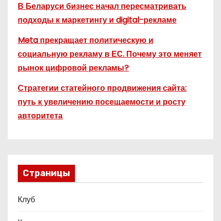
В Беларуси бизнес начал пересматривать
подходы к маркетингу и digital-рекламе
Meta прекращает политическую и
социальную рекламу в ЕС. Почему это меняет
рынок цифровой рекламы?
Стратегии статейного продвижения сайта:
путь к увеличению посещаемости и росту
авторитета
Страницы
Клуб