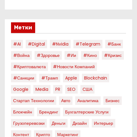
Метки
#AI
#digital
#nvidia
#telegram
#банк
#война
#здоровье
#ии
#кино
#кризис
#криптовалюта
#новости Компаний
#санкции
#трамп
Apple
Blockchain
Google
Media
PR
SEO
США
Стартап Технологии
Авто
Аналитика
Бизнес
Блокчейн
Брендинг
Бухгалтерские Услуги
Грузоперевозки
Деньги
Дизайн
Интерьер
Контент
Крипто
Маркетинг