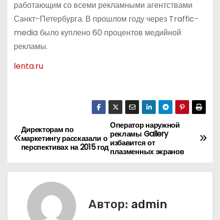
работающим со всеми рекламными агентствами
Санкт-Петербурга. В прошлом году через Traffic-
media было куплено 60 процентов медийной
рекламы.
lenta.ru
Оператор наружной
Н
Директорам по
рекламы Gallery
маркетингу рассказали о
избавится от
а
перспективах на 2015 год
плазменных экранов
в
и
Автор:
admin
г