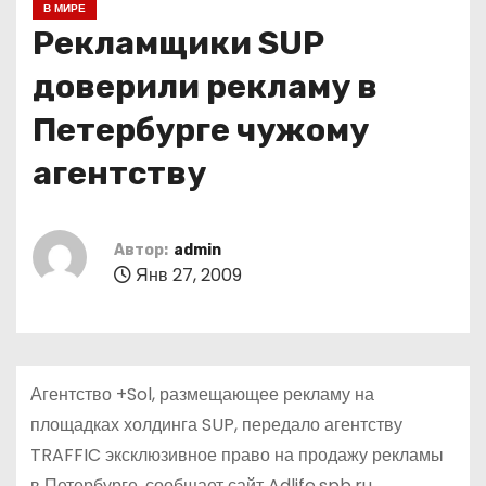
В МИРЕ
о
Рекламщики SUP
м
у
доверили рекламу в
Петербурге чужому
агентству
Автор:
admin
Янв 27, 2009
Агентство +Sol, размещающее рекламу на
площадках холдинга SUP, передало агентству
TRAFFIC эксклюзивное право на продажу рекламы
в Петербурге, сообщает сайт Adlife.spb.ru.