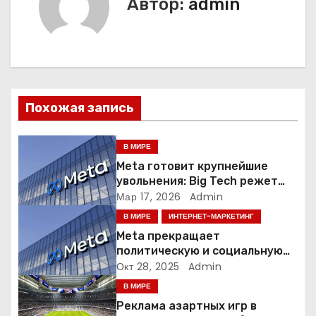
Автор:
admin
г
а
ц
Похожая запись
и
я
В МИРЕ
Meta готовит крупнейшие
п
увольнения: Big Tech режет
людей ради искусственного
Мар 17, 2026
Admin
о
интеллекта
В МИРЕ
ИНТЕРНЕТ-МАРКЕТИНГ
з
Meta прекращает
политическую и социальную
а
рекламу в ЕС. Почему это
Окт 28, 2025
Admin
меняет рынок цифровой
В МИРЕ
п
рекламы?
Реклама азартных игр в