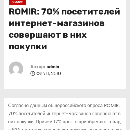
В МИРЕ
о
ROMIR: 70% посетителей
м
у
интернет-магазинов
совершают в них
покупки
Автор:
admin
Фев 11, 2010
Согласно данным общероссийского опроса ROMIR,
70% посетителей интернет-магазинов совершают в
них покупки. Причем 17% просто приобретают товар,
а 53% не только совершают покупки, но и ищут в них