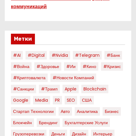
коммуникаций
Метки
#AI
#digital
#nvidia
#telegram
#банк
#война
#здоровье
#ии
#кино
#кризис
#криптовалюта
#новости Компаний
#санкции
#трамп
Apple
Blockchain
Google
Media
PR
SEO
США
Стартап Технологии
Авто
Аналитика
Бизнес
Блокчейн
Брендинг
Бухгалтерские Услуги
Грузоперевозки
Деньги
Дизайн
Интерьер