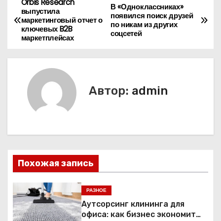
Orbis Research
Н
В «Одноклассниках»
выпустила
появился поиск друзей
маркетинговый отчет о
а
по никам из других
ключевых B2B
соцсетей
маркетплейсах
в
и
г
Автор:
admin
а
ц
и
Похожая запись
я
п
РАЗНОЕ
Аутсорсинг клининга для
о
офиса: как бизнес экономит