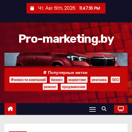
П
Чт. Авг 6th, 2026
11:47:17 PM
е
р
е
Pro-marketing.by
й
т
и
к
с
Популярные метки
о
#новости компаний
бизнес
маркетинг
реклама
SEO
д
ремонт
продвижение
е
р
ж
и
м