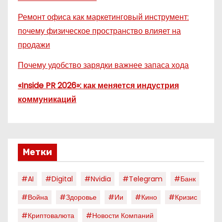
Ремонт офиса как маркетинговый инструмент:
почему физическое пространство влияет на
продажи
Почему удобство зарядки важнее запаса хода
«Inside PR 2026»: как меняется индустрия
коммуникаций
Метки
#AI
#digital
#nvidia
#telegram
#банк
#война
#здоровье
#ии
#кино
#кризис
#криптовалюта
#новости Компаний