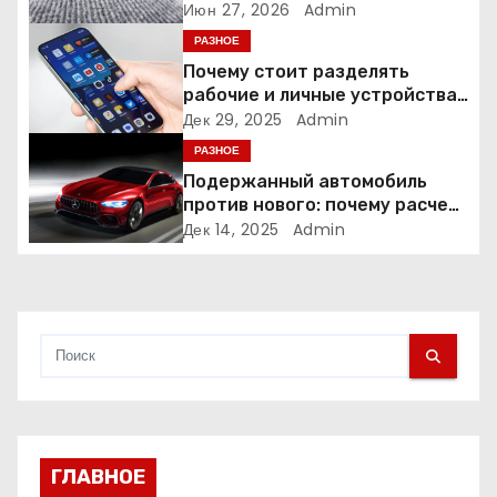
время и деньги на уборке
Июн 27, 2026
Admin
з
РАЗНОЕ
а
Почему стоит разделять
рабочие и личные устройства
п
— и чем опасно всё смешивать
Дек 29, 2025
Admin
РАЗНОЕ
и
Подержанный автомобиль
против нового: почему расчет
с
часто подводит
Дек 14, 2025
Admin
я
м
ГЛАВНОЕ