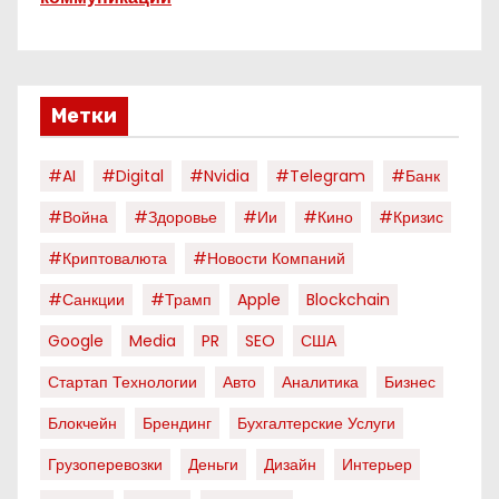
Метки
#AI
#digital
#nvidia
#telegram
#банк
#война
#здоровье
#ии
#кино
#кризис
#криптовалюта
#новости Компаний
#санкции
#трамп
Apple
Blockchain
Google
Media
PR
SEO
США
Стартап Технологии
Авто
Аналитика
Бизнес
Блокчейн
Брендинг
Бухгалтерские Услуги
Грузоперевозки
Деньги
Дизайн
Интерьер