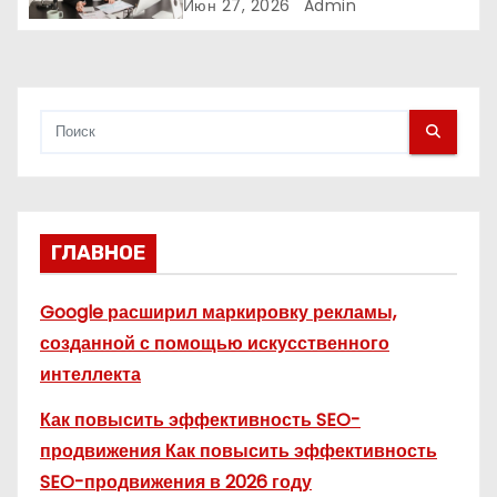
почему физическое
Июн 27, 2026
Admin
с
пространство влияет на
продажи
я
м
ГЛАВНОЕ
Google расширил маркировку рекламы,
созданной с помощью искусственного
интеллекта
Как повысить эффективность SEO-
продвижения Как повысить эффективность
SEO-продвижения в 2026 году