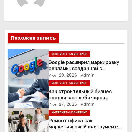
г
а
ц
Похожая запись
и
я
ИНТЕРНЕТ-МАРКЕТИНГ
Google расширил маркировку
п
рекламы, созданной с
помощью искусственного
Июл 29, 2026
Admin
о
интеллекта
ИНТЕРНЕТ-МАРКЕТИНГ
з
Как строительный бизнес
продвигает себя через
а
контент: кейс кровельных
Июн 27, 2026
Admin
компаний
ИНТЕРНЕТ-МАРКЕТИНГ
п
Ремонт офиса как
и
маркетинговый инструмент: