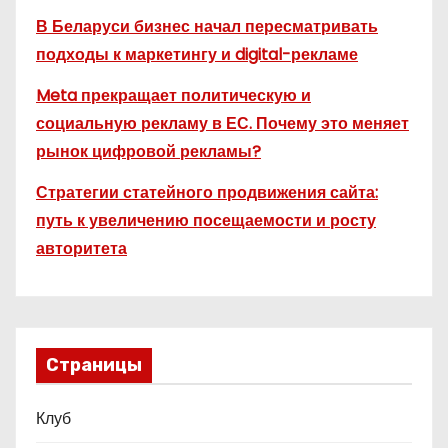
В Беларуси бизнес начал пересматривать
подходы к маркетингу и digital-рекламе
Meta прекращает политическую и
социальную рекламу в ЕС. Почему это меняет
рынок цифровой рекламы?
Стратегии статейного продвижения сайта:
путь к увеличению посещаемости и росту
авторитета
Страницы
Клуб