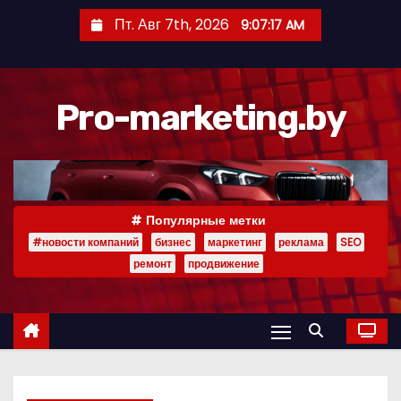
П
Пт. Авг 7th, 2026
9:07:18 AM
е
р
е
Pro-marketing.by
й
т
и
к
с
Популярные метки
о
#новости компаний
бизнес
маркетинг
реклама
SEO
д
ремонт
продвижение
е
р
ж
и
м