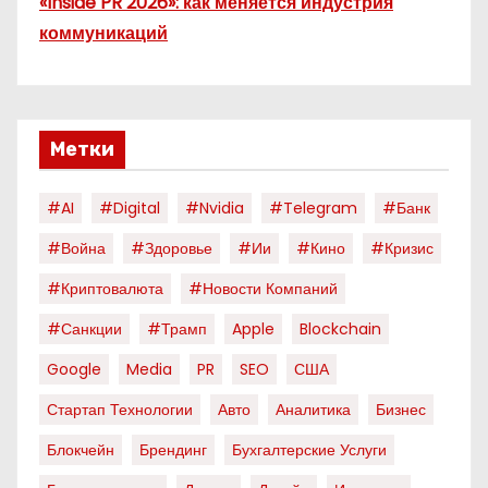
«Inside PR 2026»: как меняется индустрия
коммуникаций
Метки
#AI
#digital
#nvidia
#telegram
#банк
#война
#здоровье
#ии
#кино
#кризис
#криптовалюта
#новости Компаний
#санкции
#трамп
Apple
Blockchain
Google
Media
PR
SEO
США
Стартап Технологии
Авто
Аналитика
Бизнес
Блокчейн
Брендинг
Бухгалтерские Услуги