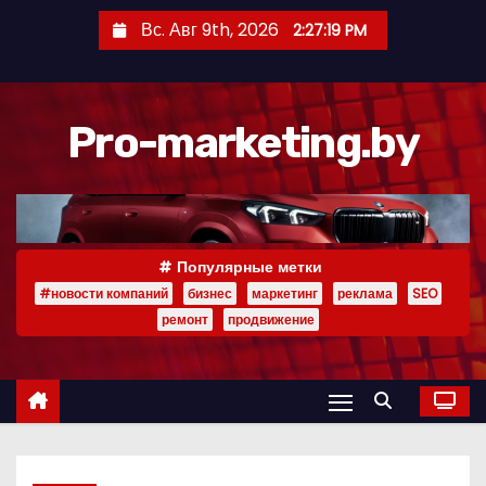
П
Вс. Авг 9th, 2026
2:27:20 PM
е
р
е
Pro-marketing.by
й
т
и
к
с
Популярные метки
о
#новости компаний
бизнес
маркетинг
реклама
SEO
д
ремонт
продвижение
е
р
ж
и
м