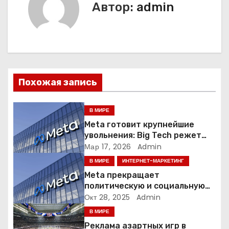
Автор:
admin
г
а
ц
и
Похожая запись
я
В МИРЕ
п
Meta готовит крупнейшие
увольнения: Big Tech режет
о
людей ради искусственного
Мар 17, 2026
Admin
интеллекта
В МИРЕ
ИНТЕРНЕТ-МАРКЕТИНГ
з
Meta прекращает
а
политическую и социальную
рекламу в ЕС. Почему это
Окт 28, 2025
Admin
п
меняет рынок цифровой
В МИРЕ
рекламы?
Реклама азартных игр в