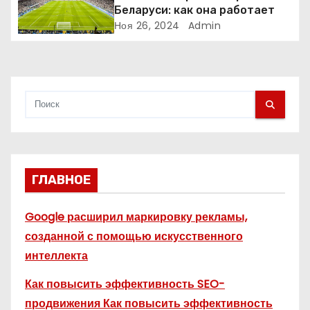
и
Беларуси: как она работает
Ноя 26, 2024
Admin
с
я
м
ГЛАВНОЕ
Google расширил маркировку рекламы,
созданной с помощью искусственного
интеллекта
Как повысить эффективность SEO-
продвижения Как повысить эффективность