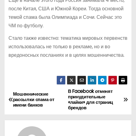
Еще в начале этого года Россия занимала 4 место,
после Китая, США и Южной Кореи. Тогда основной
темой спама была Олимпиада и Сочи. Сейчас это
ЧМ по футболу.
Стало также известно: тематика мировых первенств
использовалась не только в рекламе, но и во
вредоносных посланиях и в целях мошенничества.
В Facebook отменят
Н
Мошеннические
принудительные
рассылки спама от
«лайки» для страниц
а
имени банков
брендов
в
и