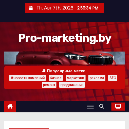
П
Пт. Авг 7th, 2026
2:59:35 PM
е
р
е
Pro-marketing.by
й
т
и
к
с
Популярные метки
о
#новости компаний
бизнес
маркетинг
реклама
SEO
д
ремонт
продвижение
е
р
ж
и
м