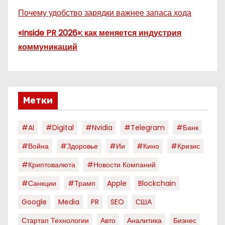
Почему удобство зарядки важнее запаса хода
«Inside PR 2026»: как меняется индустрия
коммуникаций
Метки
#AI
#digital
#nvidia
#telegram
#банк
#война
#здоровье
#ии
#кино
#кризис
#криптовалюта
#новости Компаний
#санкции
#трамп
Apple
Blockchain
Google
Media
PR
SEO
США
Стартап Технологии
Авто
Аналитика
Бизнес