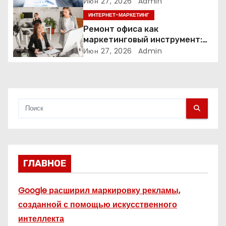
а
контент: кейс кровельных
Июн 27, 2026
Admin
компаний
ИНТЕРНЕТ-МАРКЕТИНГ
п
Ремонт офиса как
и
маркетинговый инструмент:
почему физическое
Июн 27, 2026
Admin
с
пространство влияет на
продажи
я
м
ГЛАВНОЕ
Google расширил маркировку рекламы,
созданной с помощью искусственного
интеллекта