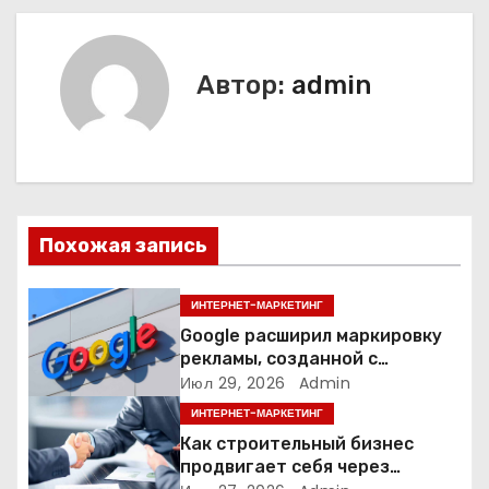
в
и
Автор:
admin
г
а
ц
Похожая запись
и
я
ИНТЕРНЕТ-МАРКЕТИНГ
Google расширил маркировку
п
рекламы, созданной с
помощью искусственного
Июл 29, 2026
Admin
о
интеллекта
ИНТЕРНЕТ-МАРКЕТИНГ
з
Как строительный бизнес
продвигает себя через