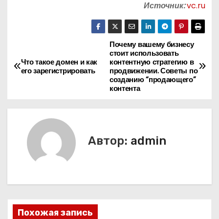
Источник:
vc.ru
Почему вашему бизнесу
Н
стоит использовать
Что такое домен и как
контентную стратегию в
а
его зарегистрировать
продвижении. Советы по
созданию “продающего”
в
контента
и
г
Автор:
admin
а
ц
и
я
Похожая запись