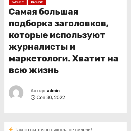
БИЗНЕС
РАЗНОЕ
о
Самая большая
м
у
подборка заголовков,
которые используют
журналисты и
маркетологи. Хватит на
всю жизнь
Автор:
admin
Сен 30, 2022
Такого вы точно никогда не видели!