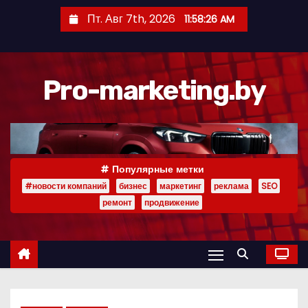
П
Пт. Авг 7th, 2026
11:58:27 AM
е
р
е
Pro-marketing.by
й
т
и
к
с
Популярные метки
о
#новости компаний
бизнес
маркетинг
реклама
SEO
д
ремонт
продвижение
е
р
ж
и
м