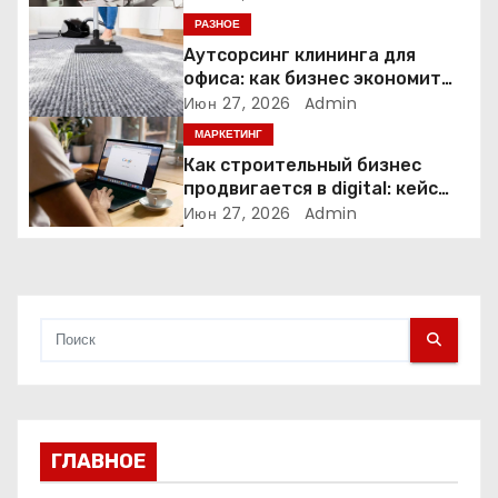
а
РАЗНОЕ
Аутсорсинг клининга для
п
офиса: как бизнес экономит
время и деньги на уборке
Июн 27, 2026
Admin
и
МАРКЕТИНГ
с
Как строительный бизнес
продвигается в digital: кейс
я
нишевых услуг
Июн 27, 2026
Admin
м
ГЛАВНОЕ