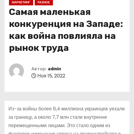
МАРКЕТИНГ
РАЗНОЕ
о
Самая маленькая
м
у
конкуренция на Западе:
как война повлияла на
рынок труда
Автор:
admin
Ноя 15, 2022
Из-за войны более 6,4 миллиона украинцев уехали
за границу, а около 7,7 млн стали внутренне
перемещенными лицами. Это стало одним из
факторов изменения спроса на трудоустройство в