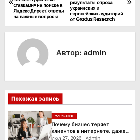
а
результаты опроса
ставками» на поиске в
украинских и
Яндекс.Директ: ответы
в
европейских аудиторий
на важные вопросы
от Gradus Research
и
г
Автор:
admin
а
ц
и
я
Похожая запись
п
МАРКЕТИНГ
о
Почему бизнес теряет
з
клиентов в интернете, даже
если у него есть сайт
Июл 27, 2026
Admin