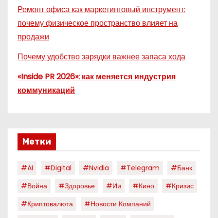
Ремонт офиса как маркетинговый инструмент:
почему физическое пространство влияет на
продажи
Почему удобство зарядки важнее запаса хода
«Inside PR 2026»: как меняется индустрия
коммуникаций
Метки
#AI
#digital
#nvidia
#telegram
#банк
#война
#здоровье
#ии
#кино
#кризис
#криптовалюта
#новости Компаний