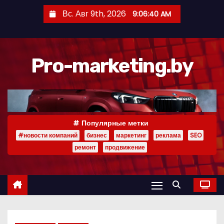
П
Вс. Авг 9th, 2026
9:06:41 AM
е
р
е
Pro-marketing.by
й
т
и
к
с
Популярные метки
о
#новости компаний
бизнес
маркетинг
реклама
SEO
д
ремонт
продвижение
е
р
ж
и
м