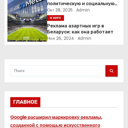
политическую и социальную
а
рекламу в ЕС. Почему это
Окт 28, 2025
Admin
меняет рынок цифровой
В МИРЕ
п
рекламы?
Реклама азартных игр в
и
Беларуси: как она работает
Ноя 26, 2024
Admin
с
я
м
ГЛАВНОЕ
Google расширил маркировку рекламы,
созданной с помощью искусственного