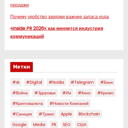
продажи
Почему удобство зарядки важнее запаса хода
«Inside PR 2026»: как меняется индустрия
коммуникаций
Метки
#AI
#digital
#nvidia
#telegram
#банк
#война
#здоровье
#ии
#кино
#кризис
#криптовалюта
#новости Компаний
#санкции
#трамп
Apple
Blockchain
Google
Media
PR
SEO
США