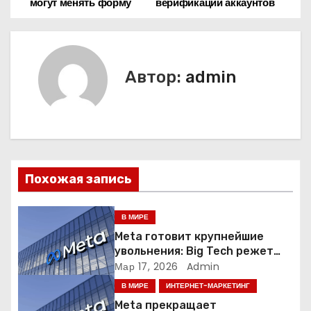
могут менять форму
верификации аккаунтов
а
в
и
Автор:
admin
г
а
ц
Похожая запись
и
я
В МИРЕ
Meta готовит крупнейшие
п
увольнения: Big Tech режет
людей ради искусственного
Мар 17, 2026
Admin
о
интеллекта
В МИРЕ
ИНТЕРНЕТ-МАРКЕТИНГ
з
Meta прекращает