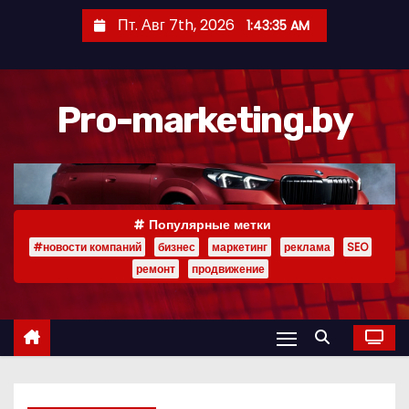
П
Пт. Авг 7th, 2026
1:43:36 AM
е
р
е
Pro-marketing.by
й
т
и
к
с
Популярные метки
о
#новости компаний
бизнес
маркетинг
реклама
SEO
д
ремонт
продвижение
е
р
ж
и
м