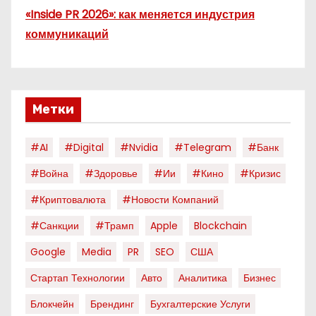
«Inside PR 2026»: как меняется индустрия
коммуникаций
Метки
#AI
#digital
#nvidia
#telegram
#банк
#война
#здоровье
#ии
#кино
#кризис
#криптовалюта
#новости Компаний
#санкции
#трамп
Apple
Blockchain
Google
Media
PR
SEO
США
Стартап Технологии
Авто
Аналитика
Бизнес
Блокчейн
Брендинг
Бухгалтерские Услуги