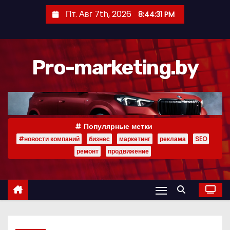
П
Пт. Авг 7th, 2026
8:44:32 PM
е
р
е
Pro-marketing.by
й
т
и
к
с
Популярные метки
о
#новости компаний
бизнес
маркетинг
реклама
SEO
д
ремонт
продвижение
е
р
ж
и
м