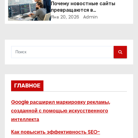
и
Почему новостные сайты
превращаются в
с
аналитические платформы
Янв 20, 2026
Admin
я
м
ГЛАВНОЕ
Google расширил маркировку рекламы,
созданной с помощью искусственного
интеллекта
Как повысить эффективность SEO-