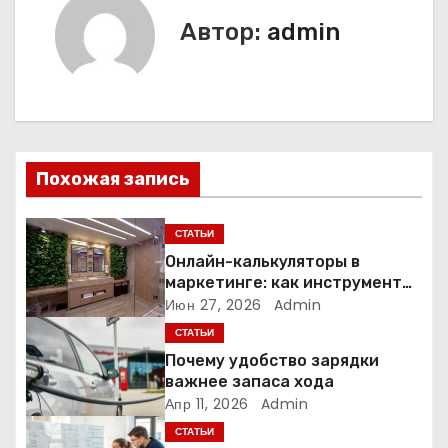
г
Автор:
admin
а
ц
и
Похожая запись
я
п
СТАТЬИ
Онлайн-калькуляторы в
о
маркетинге: как инструмент
расчёта стоимости
Июн 27, 2026
Admin
з
превращает посетителя в
СТАТЬИ
клиента
а
Почему удобство зарядки
важнее запаса хода
п
Апр 11, 2026
Admin
СТАТЬИ