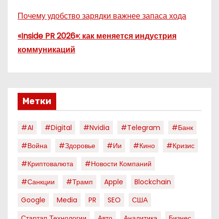
Почему удобство зарядки важнее запаса хода
«Inside PR 2026»: как меняется индустрия
коммуникаций
Метки
#AI
#digital
#nvidia
#telegram
#банк
#война
#здоровье
#ии
#кино
#кризис
#криптовалюта
#новости Компаний
#санкции
#трамп
Apple
Blockchain
Google
Media
PR
SEO
США
Стартап Технологии
Авто
Аналитика
Бизнес