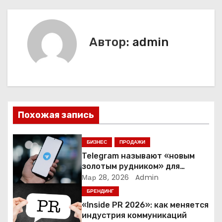
в
и
Автор:
admin
г
а
ц
и
Похожая запись
я
БИЗНЕС
ПРОДАЖИ
п
Telegram называют «новым
золотым рудником» для
о
креаторов: как блогеры
Мар 28, 2026
Admin
создают онлайн-бизнес
БРЕНДИНГ
з
«Inside PR 2026»: как меняется
а
индустрия коммуникаций