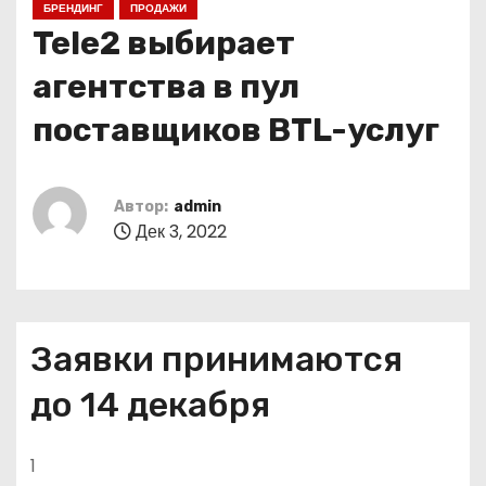
БРЕНДИНГ
ПРОДАЖИ
о
Tele2 выбирает
м
у
агентства в пул
поставщиков BTL-услуг
Автор:
admin
Дек 3, 2022
Заявки принимаются
до 14 декабря
1