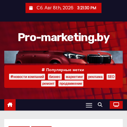
П
Сб. Авг 8th, 2026
3:21:31 PM
е
р
е
Pro-marketing.by
й
т
и
к
с
Популярные метки
о
#новости компаний
бизнес
маркетинг
реклама
SEO
д
ремонт
продвижение
е
р
ж
и
м