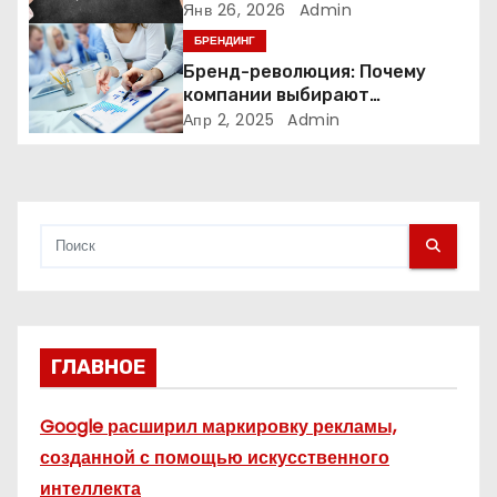
Янв 26, 2026
Admin
п
БРЕНДИНГ
Бренд-революция: Почему
и
компании выбирают
адаптивные логотипы?
Апр 2, 2025
Admin
с
я
м
ГЛАВНОЕ
Google расширил маркировку рекламы,
созданной с помощью искусственного
интеллекта