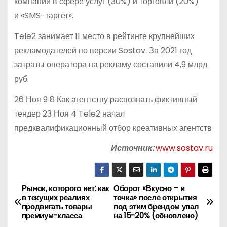
компании в сфере услуг (30%) и торговли (20%)
и «SMS-таргет».
Tele2 занимает 11 место в рейтинге крупнейших
рекламодателей по версии Sostav. За 2021 год
затраты оператора на рекламу составили 4,9 млрд
руб.
26 Ноя 9 8 Как агентству распознать фиктивный
тендер 23 Ноя 4 Tele2 начал
предквалификационный отбор креативных агентств
Источник:
www.sostav.ru
Рынок, которого нет: как
Оборот «Вкусно – и
Н
в текущих реалиях
точка» после открытия
продвигать товары
под этим брендом упал
а
премиум-класса
на 15-20% (обновлено)