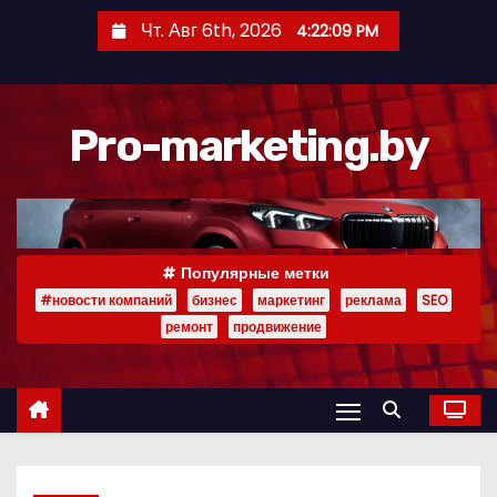
П
Чт. Авг 6th, 2026
4:22:10 PM
е
р
е
Pro-marketing.by
й
т
и
к
с
Популярные метки
о
#новости компаний
бизнес
маркетинг
реклама
SEO
д
ремонт
продвижение
е
р
ж
и
м