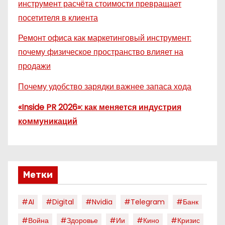
инструмент расчёта стоимости превращает
посетителя в клиента
Ремонт офиса как маркетинговый инструмент:
почему физическое пространство влияет на
продажи
Почему удобство зарядки важнее запаса хода
«Inside PR 2026»: как меняется индустрия
коммуникаций
Метки
#AI
#digital
#nvidia
#telegram
#банк
#война
#здоровье
#ии
#кино
#кризис