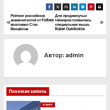
Рейтинг российских
Для продвинутых
Н
знаменитостей от Forbes
геймеров появилась
возглавил Стас
специальная мышь
а
Михайлов
Razer Ouroboros
в
и
Автор:
admin
г
а
ц
и
Похожая запись
я
В МИРЕ