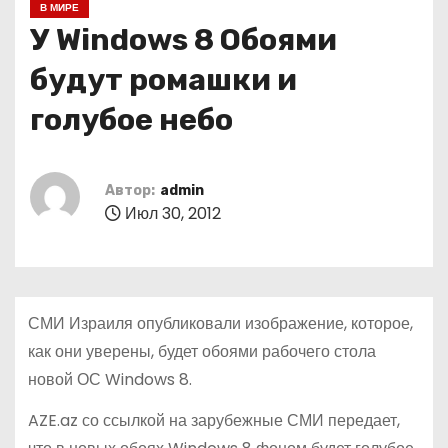
В МИРЕ
о
У Windows 8 Обоями
м
у
будут ромашки и
голубое небо
Автор:
admin
Июл 30, 2012
СМИ Израиля опубликовали изображение, которое,
как они уверены, будет обоями рабочего стола
новой ОС Windows 8.
AZE.az со ссылкой на зарубежные СМИ передает,