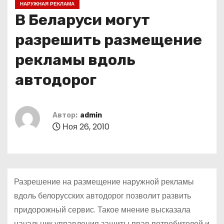
НАРУЖНАЯ РЕКЛАМА
о
В Беларуси могут
м
у
разрешить размещение
рекламы вдоль
автодорог
Автор:
admin
Ноя 26, 2010
Разрешение на размещение наружной рекламы
вдоль белорусских автодорог позволит развить
придорожный сервис. Такое мнение высказала
начальник управления защиты прав потребителей и