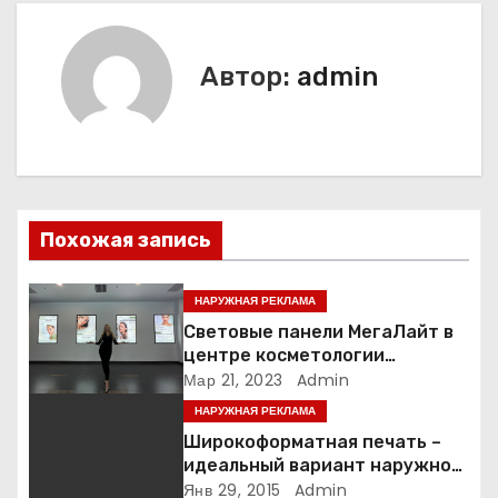
в
и
Автор:
admin
г
а
ц
и
Похожая запись
я
НАРУЖНАЯ РЕКЛАМА
п
Световые панели МегаЛайт в
центре косметологии
о
Гиалурон бай
Мар 21, 2023
Admin
НАРУЖНАЯ РЕКЛАМА
з
Широкоформатная печать –
а
идеальный вариант наружной
рекламы
Янв 29, 2015
Admin