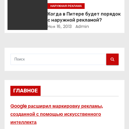
п
НАРУЖНАЯ РЕКЛАМА
Когда в Питере будет порядок
и
с наружной рекламой?
Ноя 16, 2013
Admin
с
я
м
ГЛАВНОЕ
Google расширил маркировку рекламы,
созданной с помощью искусственного
интеллекта