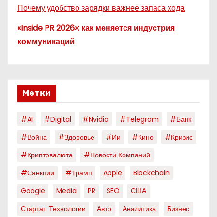
Почему удобство зарядки важнее запаса хода
«Inside PR 2026»: как меняется индустрия
коммуникаций
Метки
#AI
#digital
#nvidia
#telegram
#банк
#война
#здоровье
#ии
#кино
#кризис
#криптовалюта
#новости Компаний
#санкции
#трамп
Apple
Blockchain
Google
Media
PR
SEO
США
Стартап Технологии
Авто
Аналитика
Бизнес