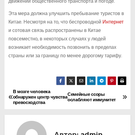
движении общественного транспорта и погоде.
Эта мера должна улучшить пребывание туристов в
Китае. Несмотря на то, что беспроводной
Интернет
и сотовая связь распространены в Китае
повсеместно, в некоторых случаях у людей
возникает необходимость позвонить в пределах
страны или за границу по менее дорогому тарифу.
В мозге человека
Н
Семейные ссоры
обнаружен центр чувства
ослабляют иммунитет
превосходства
а
в
и
Автор:
admin