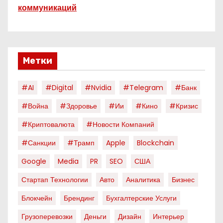
коммуникаций
Метки
#AI
#digital
#nvidia
#telegram
#банк
#война
#здоровье
#ии
#кино
#кризис
#криптовалюта
#новости Компаний
#санкции
#трамп
Apple
Blockchain
Google
Media
PR
SEO
США
Стартап Технологии
Авто
Аналитика
Бизнес
Блокчейн
Брендинг
Бухгалтерские Услуги
Грузоперевозки
Деньги
Дизайн
Интерьер