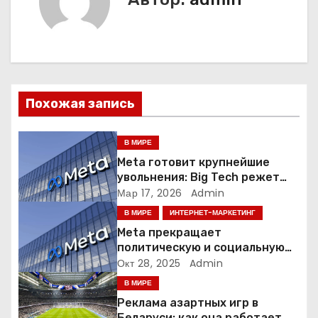
г
а
ц
Похожая запись
и
я
В МИРЕ
Meta готовит крупнейшие
п
увольнения: Big Tech режет
людей ради искусственного
Мар 17, 2026
Admin
о
интеллекта
В МИРЕ
ИНТЕРНЕТ-МАРКЕТИНГ
з
Meta прекращает
политическую и социальную
а
рекламу в ЕС. Почему это
Окт 28, 2025
Admin
меняет рынок цифровой
В МИРЕ
п
рекламы?
Реклама азартных игр в
Беларуси: как она работает