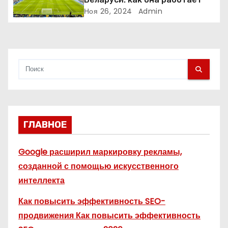
и
Ноя 26, 2024
Admin
с
я
м
ГЛАВНОЕ
Google расширил маркировку рекламы,
созданной с помощью искусственного
интеллекта
Как повысить эффективность SEO-
продвижения Как повысить эффективность