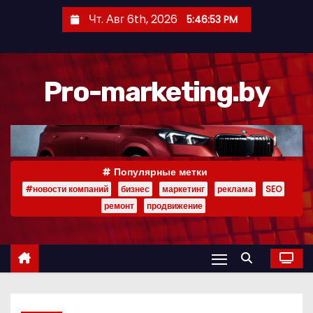
П
Чт. Авг 6th, 2026
5:46:53 PM
е
р
е
Pro-marketing.by
й
т
и
к
с
Популярные метки
о
#новости компаний
бизнес
маркетинг
реклама
SEO
д
ремонт
продвижение
е
р
ж
и
м