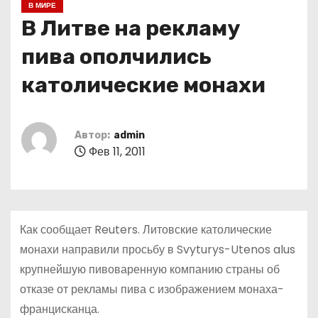
В МИРЕ
о
В Литве на рекламу
м
у
пива ополчились
католические монахи
Автор:
admin
Фев 11, 2011
Как сообщает Reuters. Литовские католические
монахи направили просьбу в Svyturys-Utenos alus
крупнейшую пивоваренную компанию страны об
отказе от рекламы пива с изображением монаха-
францисканца.