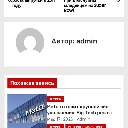
роста выручки в 2011
приплюснутым
а
году
младенцем из Super
Bowl
в
и
г
Автор:
admin
а
ц
и
Похожая запись
я
п
В МИРЕ
Meta готовит крупнейшие
о
увольнения: Big Tech режет
людей ради искусственного
Мар 17, 2026
Admin
з
интеллекта
В МИРЕ
ИНТЕРНЕТ-МАРКЕТИНГ