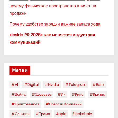
почему физическое пространство влияет на
продажи
Почему удобство зарядки важнее запаса хода
«Inside PR 2026»: как меняется индустрия
коммуникаций
Метки
#AI
#digital
#nvidia
#telegram
#банк
#война
#здоровье
#ии
#кино
#кризис
#криптовалюта
#новости Компаний
#санкции
#трамп
Apple
Blockchain