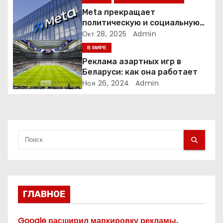
а
Meta прекращает
политическую и социальную
п
рекламу в ЕС. Почему это
Окт 28, 2025
Admin
меняет рынок цифровой
В МИРЕ
и
рекламы?
Реклама азартных игр в
Беларуси: как она работает
с
Ноя 26, 2024
Admin
я
м
ГЛАВНОЕ
Google расширил маркировку рекламы,