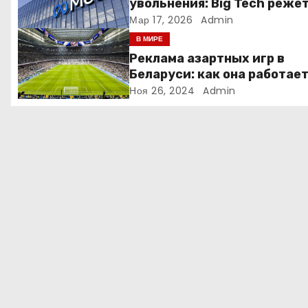
увольнения: Big Tech реже
людей ради искусственно
Мар 17, 2026
Admin
о
интеллекта
В МИРЕ
з
Реклама азартных игр в
Беларуси: как она работае
а
Ноя 26, 2024
Admin
п
и
с
я
м