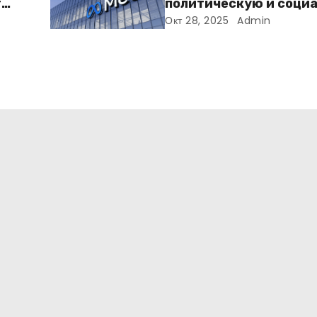
т
политическую и соци
го
рекламу в ЕС. Почему 
Окт 28, 2025
Admin
меняет рынок цифров
рекламы?
т