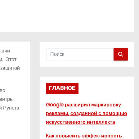
ации
м. Этот
, защитой
ГЛАВНОЕ
тво
ентры,
Google расширил маркировку
й Рунета
рекламы, созданной с помощью
искусственного интеллекта
Как повысить эффективность