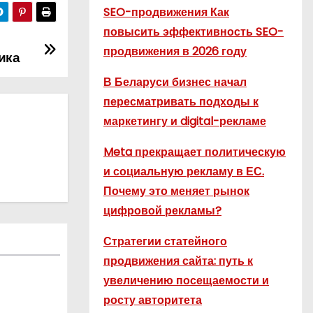
SEO-продвижения Как
повысить эффективность SEO-
продвижения в 2026 году
ика
В Беларуси бизнес начал
пересматривать подходы к
маркетингу и digital-рекламе
Meta прекращает политическую
и социальную рекламу в ЕС.
Почему это меняет рынок
цифровой рекламы?
Стратегии статейного
продвижения сайта: путь к
увеличению посещаемости и
росту авторитета