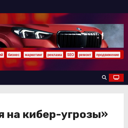
ий
бизнес
маркетинг
реклама
SEO
ремонт
продвижение
я на кибер-угрозы»