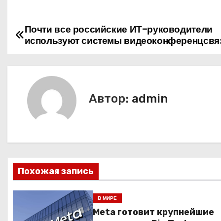
Почти все российские ИТ-руководители
Н
используют системы видеоконференцсвя
а
в
и
Автор:
admin
г
а
ц
Похожая запись
и
я
В МИРЕ
Meta готовит крупнейшие
п