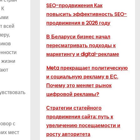
SEO-продвижения Как
 К
повысить эффективность SEO-
ными
продвижения в 2026 году
т всей
еру,
В Беларуси бизнес начал
ников
пересматривать подходы к
енности
маркетингу и digital-рекламе
й жизни
Meta прекращает политическую
гают
и социальную рекламу в ЕС.
Почему это меняет рынок
увствовать
цифровой рекламы?
Стратегии статейного
продвижения сайта: путь к
овор с
увеличению посещаемости и
чих мест
росту авторитета