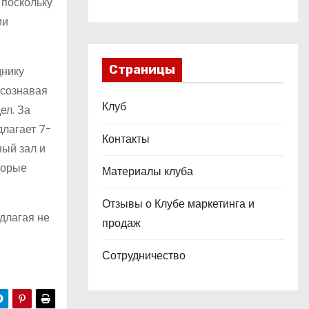
 поскольку
ми
Страницы
днику
Осознавая
Клуб
ел. За
длагает 7-
Контакты
ный зал и
торые
Материалы клуба
Отзывы о Клубе маркетинга и
едлагая не
продаж
Сотрудничество