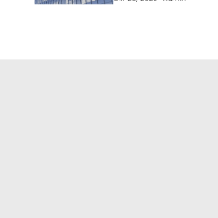
меняет рынок цифров
рекламы?
т