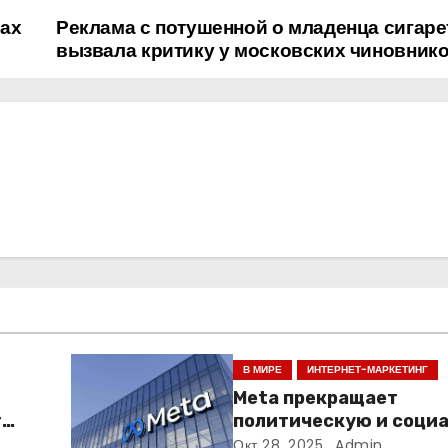
лах
Реклама с потушенной о младенца сигаре
вызвала критику у московских чиновник
В МИРЕ
ИНТЕРНЕТ-МАРКЕТИНГ
Meta прекращает
т
политическую и соци
го
рекламу в ЕС. Почему 
Окт 28, 2025
Admin