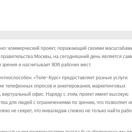
ьно-коммерческий проект, поражающий своими масштабами
е правительства Москвы, на сегодняшний день является са
зрения и насчитывает 906 рабочих мест.
ентноспособен. «Теле-Курс» предоставляет разные услуги:
ние телефонных опросов и анкетирования, маркетинговых
, виртуальный офис. Наряду с этим, проект имеет высокую
тва для людей с ограничениями по зрению, что позволяет 
еко не секрет, что инвалидам сложно не только найти работ
циональными возможностями всегда был «болезненным» дл