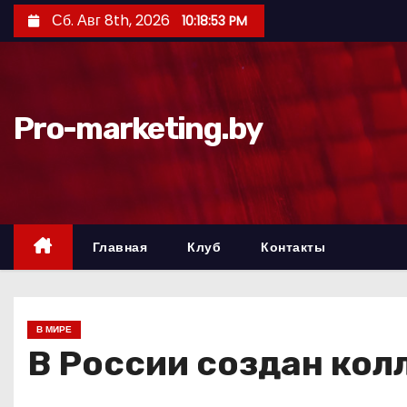
П
Сб. Авг 8th, 2026
10:18:54 PM
е
р
е
й
Pro-marketing.by
т
и
к
с
о
Главная
Клуб
Контакты
д
е
р
В МИРЕ
ж
В России создан кол
и
м