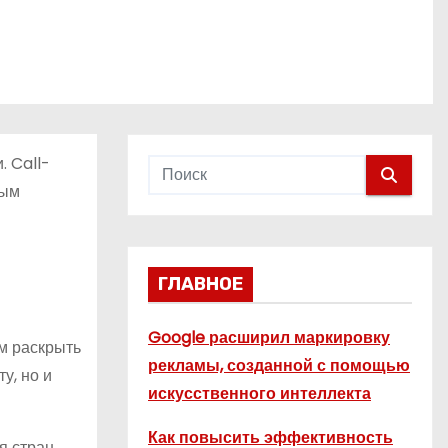
. Call-
мым
ГЛАВНОЕ
Google расширил маркировку
им раскрыть
рекламы, созданной с помощью
у, но и
искусственного интеллекта
Как повысить эффективность
я стран