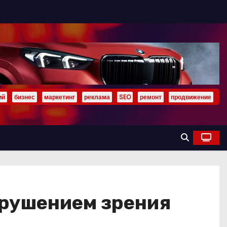
ий
бизнес
маркетинг
реклама
SEO
ремонт
продвижение
арушением зрения