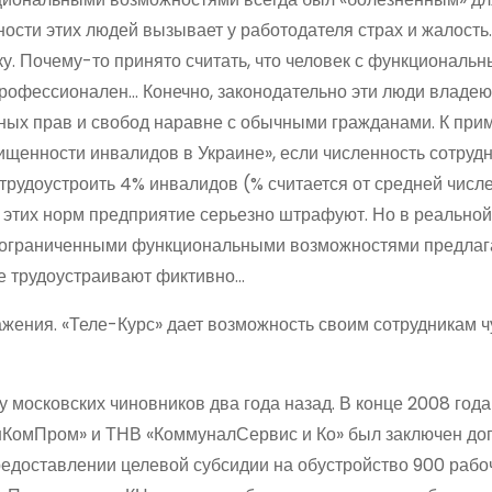
ости этих людей вызывает у работодателя страх и жалость.
ку. Почему-то принято считать, что человек с функциональ
профессионален… Конечно, законодательно эти люди владею
ных прав и свобод наравне с обычными гражданами. К прим
ищенности инвалидов в Украине», если численность сотруд
трудоустроить 4% инвалидов (% считается от средней числ
 этих норм предприятие серьезно штрафуют. Но в реально
с ограниченными функциональными возможностями предла
е трудоустраивают фиктивно…
жения. «Теле-Курс» дает возможность своим сотрудникам ч
 московских чиновников два года назад. В конце 2008 года
КомПром» и ТНВ «КоммуналСервис и Ко» был заключен дог
редоставлении целевой субсидии на обустройство 900 рабо