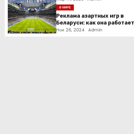
о
интеллекта
В МИРЕ
з
Реклама азартных игр в
Беларуси: как она работае
а
Ноя 26, 2024
Admin
п
и
с
я
м