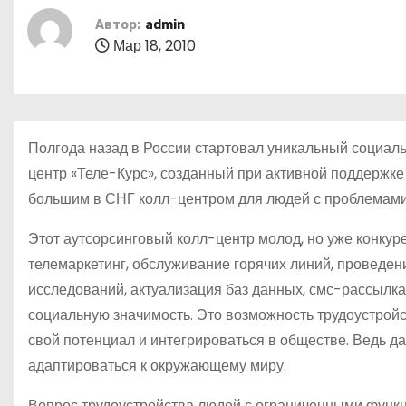
о
Автор:
admin
м
Мар 18, 2010
у
Полгода назад в России стартовал уникальный социал
центр «Теле-Курс», созданный при активной поддержк
большим в СНГ колл-центром для людей с проблемами 
Этот аутсорсинговый колл-центр молод, но уже конкур
телемаркетинг, обслуживание горячих линий, проведе
исследований, актуализация баз данных, смс-рассылка
социальную значимость. Это возможность трудоустройс
свой потенциал и интегрироваться в обществе. Ведь дал
адаптироваться к окружающему миру.
Вопрос трудоустройства людей с ограниченными функ