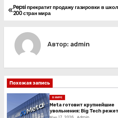
Pepsi прекратит продажу газировки в шко
Н
200 стран мира
а
в
и
Автор:
admin
г
а
ц
Похожая запись
и
я
В МИРЕ
Meta готовит крупнейшие
п
увольнения: Big Tech реже
людей ради искусственно
Мар 17, 2026
Admin