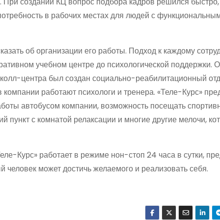
 При создании КЦ вопрос подбора кадров решился быстро,
потребность в рабочих местах для людей с функциональны
сказать об организации его работы. Подход к каждому сотру
оративном учебном центре до психологической поддержки. 
е колл-центра был создан социально-реабилитационный отд
 компании работают психологи и тренера. «Теле-Курс» пре
работы автобусом компании, возможность посещать спортив
 пункт с комнатой релаксации и многие другие мелочи, ко
еле-Курс» работает в режиме нон-стоп 24 часа в сутки, пр
ый человек может достичь желаемого и реализовать себя.