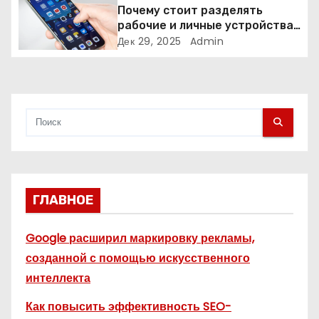
п
Почему стоит разделять
рабочие и личные устройства
и
— и чем опасно всё смешивать
Дек 29, 2025
Admin
с
я
м
ГЛАВНОЕ
Google расширил маркировку рекламы,
созданной с помощью искусственного
интеллекта
Как повысить эффективность SEO-