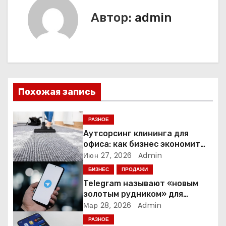
в
Автор:
admin
и
г
а
ц
Похожая запись
и
РАЗНОЕ
я
Аутсорсинг клининга для
офиса: как бизнес экономит
п
время и деньги на уборке
Июн 27, 2026
Admin
о
БИЗНЕС
ПРОДАЖИ
Telegram называют «новым
з
золотым рудником» для
креаторов: как блогеры
Мар 28, 2026
Admin
а
создают онлайн-бизнес
РАЗНОЕ