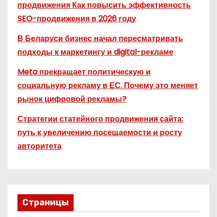
продвижения Как повысить эффективность
SEO-продвижения в 2026 году
В Беларуси бизнес начал пересматривать
подходы к маркетингу и digital-рекламе
Meta прекращает политическую и
социальную рекламу в ЕС. Почему это меняет
рынок цифровой рекламы?
Стратегии статейного продвижения сайта:
путь к увеличению посещаемости и росту
авторитета
Страницы