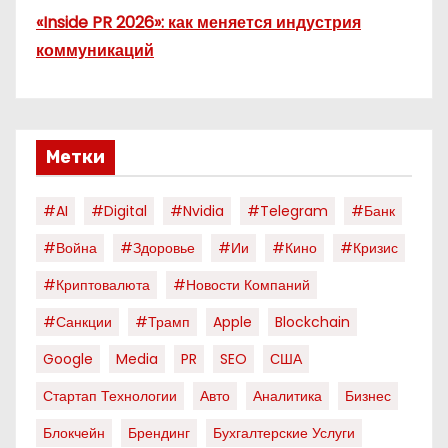
«Inside PR 2026»: как меняется индустрия
коммуникаций
Метки
#AI
#digital
#nvidia
#telegram
#банк
#война
#здоровье
#ии
#кино
#кризис
#криптовалюта
#новости Компаний
#санкции
#трамп
Apple
Blockchain
Google
Media
PR
SEO
США
Стартап Технологии
Авто
Аналитика
Бизнес
Блокчейн
Брендинг
Бухгалтерские Услуги