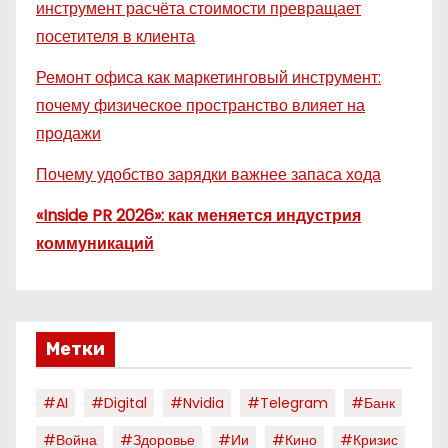
инструмент расчёта стоимости превращает
посетителя в клиента
Ремонт офиса как маркетинговый инструмент:
почему физическое пространство влияет на
продажи
Почему удобство зарядки важнее запаса хода
«Inside PR 2026»: как меняется индустрия
коммуникаций
Метки
#AI
#digital
#nvidia
#telegram
#банк
#война
#здоровье
#ии
#кино
#кризис