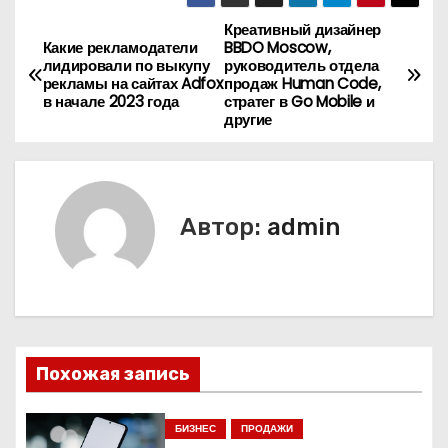
Креативный дизайнер
Н
Какие рекламодатели
BBDO Moscow,
лидировали по выкупу
руководитель отдела
а
рекламы на сайтах Adfox
продаж Human Code,
в начале 2023 года
стратег в Go Mobile и
в
другие
и
г
Автор:
admin
а
ц
и
я
Похожая запись
п
БИЗНЕС
ПРОДАЖИ