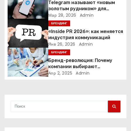
о
Telegram называют «новым
золотым рудником» для
з
креаторов: как блогеры
Мар 28, 2026
Admin
создают онлайн-бизнес
БРЕНДИНГ
а
«Inside PR 2026»: как меняется
индустрия коммуникаций
п
Янв 26, 2026
Admin
и
БРЕНДИНГ
Бренд-революция: Почему
с
компании выбирают
адаптивные логотипы?
Апр 2, 2025
Admin
я
м