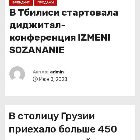
БРЕНДИНГ
ПРОДАЖИ
о
В Тбилиси стартовала
м
у
диджитал-
конференция IZMENI
SOZANANIE
Автор:
admin
Июн 3, 2023
В столицу Грузии
приехало больше 450