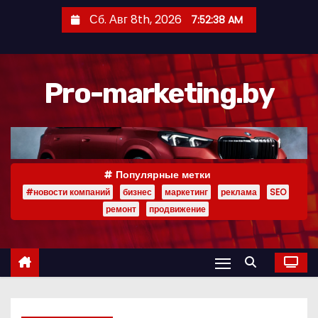
П
Сб. Авг 8th, 2026
7:52:38 AM
е
р
е
Pro-marketing.by
й
т
и
к
с
Популярные метки
о
#новости компаний
бизнес
маркетинг
реклама
SEO
д
ремонт
продвижение
е
р
ж
и
м