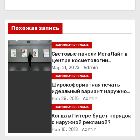
а
ц
и
Похожая запись
я
НАРУЖНАЯ РЕКЛАМА
п
Световые панели МегаЛайт в
центре косметологии
о
Гиалурон бай
Мар 21, 2023
Admin
НАРУЖНАЯ РЕКЛАМА
з
Широкоформатная печать –
а
идеальный вариант наружной
рекламы
Янв 29, 2015
Admin
п
НАРУЖНАЯ РЕКЛАМА
Когда в Питере будет порядок
и
с наружной рекламой?
Ноя 16, 2013
Admin
с