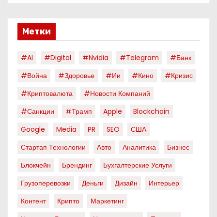
Метки
#AI
#digital
#nvidia
#telegram
#банк
#война
#здоровье
#ии
#кино
#кризис
#криптовалюта
#новости Компаний
#санкции
#трамп
Apple
Blockchain
Google
Media
PR
SEO
США
Стартап Технологии
Авто
Аналитика
Бизнес
Блокчейн
Брендинг
Бухгалтерские Услуги
Грузоперевозки
Деньги
Дизайн
Интерьер
Контент
Крипто
Маркетинг