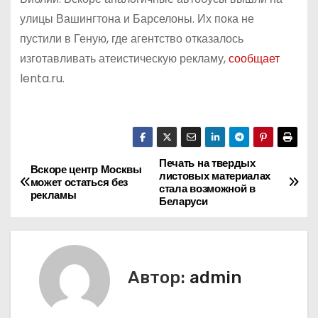
улицы Вашингтона и Барселоны. Их пока не
пустили в Геную, где агентство отказалось
изготавливать атеистическую рекламу,
сообщает
lenta.ru.
Печать на твердых
Н
Вскоре центр Москвы
листовых материалах
может остаться без
стала возможной в
а
рекламы
Беларуси
в
и
Автор:
admin
г