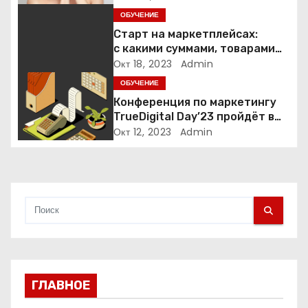
з
Янины Рыбаковой проводят
ОБУЧЕНИЕ
бьюти-рынок Беларуси?
а
Старт на маркетплейсах:
с какими суммами, товарами
п
и на каких площадках
Окт 18, 2023
Admin
начинают селлеры
ОБУЧЕНИЕ
и
Конференция по маркетингу
TrueDigital Day’23 пройдёт в
с
сентябре: рассказываем о ней
Окт 12, 2023
Admin
я
м
ГЛАВНОЕ