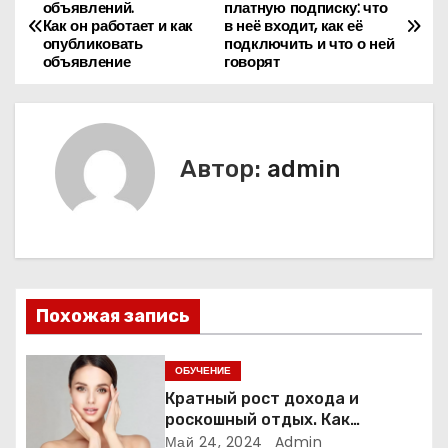
Н
объявлений.
платную подписку: что
Как он работает и как
в неё входит, как её
а
опубликовать
подключить и что о ней
объявление
говорят
в
и
г
Автор:
admin
а
ц
и
Похожая запись
я
п
ОБУЧЕНИЕ
Кратный рост дохода и
о
роскошный отдых. Как
назначаемые специалисты
Май 24, 2024
Admin