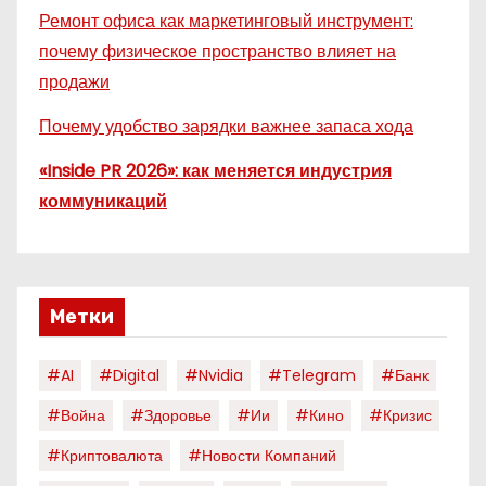
Ремонт офиса как маркетинговый инструмент:
почему физическое пространство влияет на
продажи
Почему удобство зарядки важнее запаса хода
«Inside PR 2026»: как меняется индустрия
коммуникаций
Метки
#AI
#digital
#nvidia
#telegram
#банк
#война
#здоровье
#ии
#кино
#кризис
#криптовалюта
#новости Компаний