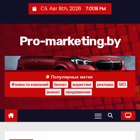
П
Сб. Авг 8th, 2026
7:01:19 PM
е
р
е
Pro-marketing.by
й
т
и
к
с
Популярные метки
о
#новости компаний
бизнес
маркетинг
реклама
SEO
д
ремонт
продвижение
е
р
ж
и
м