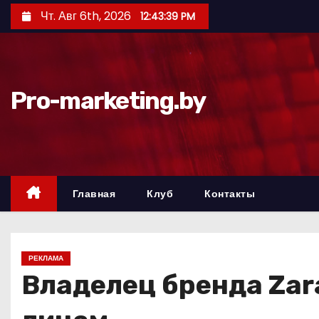
П
Чт. Авг 6th, 2026
12:43:40 PM
е
р
е
й
Pro-marketing.by
т
и
к
с
о
Главная
Клуб
Контакты
д
е
р
РЕКЛАМА
ж
Владелец бренда Zar
и
м