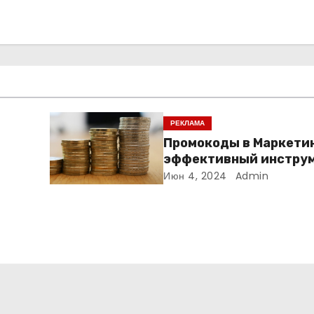
РЕКЛАМА
Промокоды в Маркетин
эффективный инструм
увеличения продаж и
Июн 4, 2024
Admin
привлечения клиенто
: