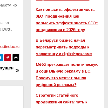
аботу, но
Как повысить эффективность
SEO-продвижения Как
ся от
повысить эффективность SEO-
 Dutti,
продвижения в 2026 году
В Беларуси бизнес начал
adindex.ru
пересматривать подходы к
маркетингу и digital-рекламе
Meta прекращает политическую
апущен
и социальную рекламу в ЕС.
Почему это меняет рынок
цифровой рекламы?
Стратегии статейного
продвижения сайта: путь к