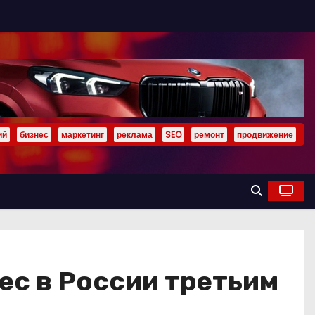
ий
бизнес
маркетинг
реклама
SEO
ремонт
продвижение
ес в России третьим