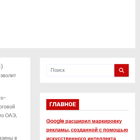
е)
озволит
го-
ГЛАВНОЕ
рговой
из ОАЭ,
Google расширил маркировку
рекламы, созданной с помощью
азины в
искусственного интеллекта