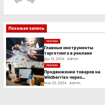
г
а
ц
Похожая запись
и
я
РЕКЛАМА
Главные инструменты
п
таргетинга в рекламе
Дек 13, 2024
Admin
о
РЕКЛАМА
з
Продвижение товаров на
Wildberries через
а
Яндекс.Директ в 2024 году
Май 22, 2024
Admin
Полное руководство
п
и