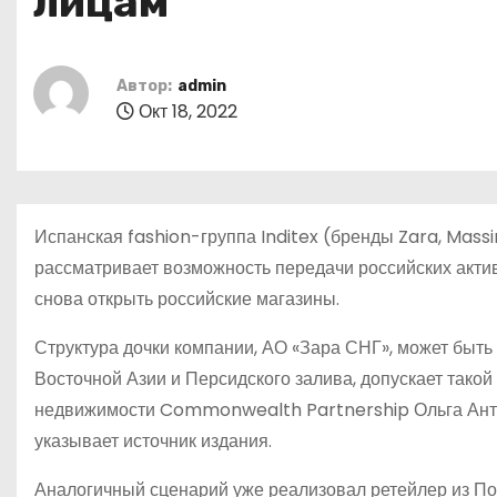
лицам
о
м
у
Автор:
admin
Окт 18, 2022
Испанская fashion-группа Inditex (бренды Zara, Massim
рассматривает возможность передачи российских актив
снова открыть российские магазины.
Структура дочки компании, АО «Зара СНГ», может быть
Восточной Азии и Персидского залива, допускает тако
недвижимости Commonwealth Partnership Ольга Антон
указывает источник издания.
Аналогичный сценарий уже реализовал ретейлер из По